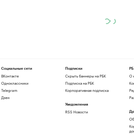
Социальные сети
Подписки
РБ
ВКонтакте
Скрыть баннеры на РБК
О 
Одноклассники
Подписка на РБК
Ко
Telegram
Корпоративная подписка
Ре
Дзен
Ра
Уведомления
RSS Новости
Др
Об
Ко
до