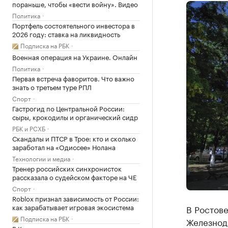
пораньше, чтобы «вести войну». Видео
Политика
Портфель состоятельного инвестора в
2026 году: ставка на ликвидность
Подписка на РБК
Военная операция на Украине. Онлайн
Политика
Первая встреча фаворитов. Что важно
знать о третьем туре РПЛ
Спорт
Гастрогид по Центральной России:
сыры, крокодилы и органический сидр
РБК и РСХБ
Скандалы и ПТСР в Трое: кто и сколько
заработал на «Одиссее» Нолана
Технологии и медиа
Тренер российских синхронисток
рассказала о судейском факторе на ЧЕ
Спорт
Roblox признал зависимость от России:
как зарабатывает игровая экосистема
В Ростове
Подписка на РБК
Железнод