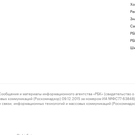
Хо
Ре
Зн
Са
РБ
РБ
Шк
ения и материалы информационного агентства «РБК» (свидетельство о 
овых коммуникаций (Роскомнадзор) 09.12.2015 за номером ИА №ФС77-63848) 
 связи, информационных технологий и массовых коммуникаций (Роскомнадз
нажмите Ctrl + Enter