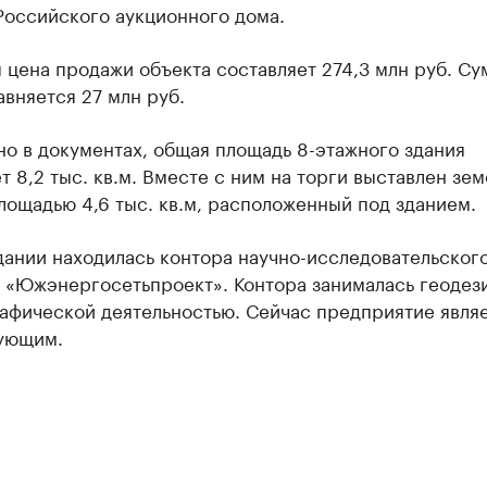
Российского аукционного дома.
 цена продажи объекта составляет 274,3 млн руб. Су
авняется 27 млн руб.
но в документах, общая площадь 8-этажного здания
т 8,2 тыс. кв.м. Вместе с ним на торги выставлен зе
лощадью 4,6 тыс. кв.м, расположенный под зданием.
дании находилась контора научно-исследовательског
а «Южэнергосетьпроект». Контора занималась геодез
рафической деятельностью. Сейчас предприятие явля
ующим.