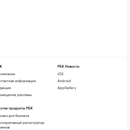
К
РБК Новости
компании
iOS
нтактная информация
Android
дакция
AppGallery
змещение рекламы
угие продукты РБК
лако для бизнеса
рпоративный регистратор
менов