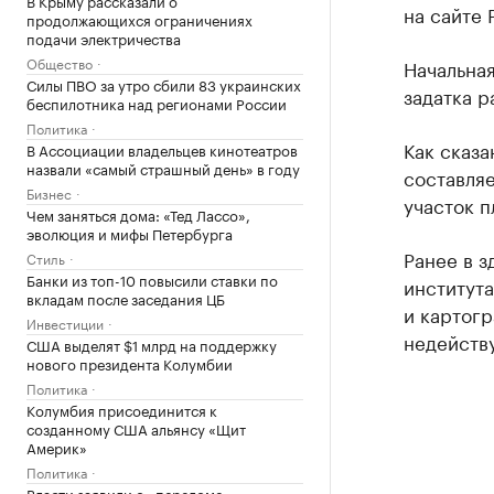
В Крыму рассказали о
на сайте 
продолжающихся ограничениях
подачи электричества
Общество
Начальная
Силы ПВО за утро сбили 83 украинских
задатка р
беспилотника над регионами России
Политика
Как сказа
В Ассоциации владельцев кинотеатров
назвали «самый страшный день» в году
составляе
Бизнес
участок п
Чем заняться дома: «Тед Лассо»,
эволюция и мифы Петербурга
Ранее в з
Стиль
Банки из топ-10 повысили ставки по
институт
вкладам после заседания ЦБ
и картог
Инвестиции
недейств
США выделят $1 млрд на поддержку
нового президента Колумбии
Политика
Колумбия присоединится к
созданному США альянсу «Щит
Америк»
Политика
Власти заявили о «переломе