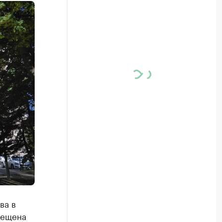
ва в
мещена