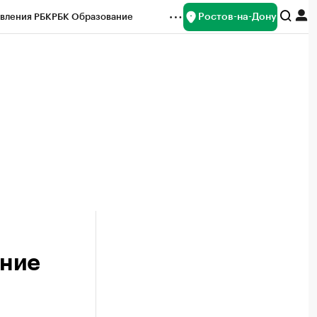
Ростов-на-Дону
вления РБК
РБК Образование
редитные рейтинги
Франшизы
Газета
ок наличной валюты
ание