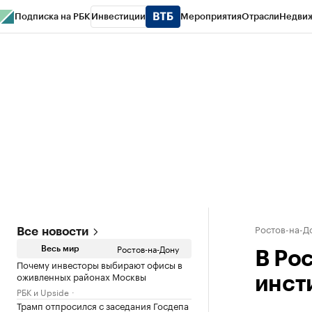
Подписка на РБК
Инвестиции
Мероприятия
Отрасли
Недви
РБК Курсы
РБК Life
Тренды
Визионеры
Национальные проекты
Горо
Спецпроекты СПб
Конференции СПб
Спецпроекты
Проверка конт
Ростов-на-Д
Все новости
Ростов-на-Дону
Весь мир
В Ро
Почему инвесторы выбирают офисы в
оживленных районах Москвы
инсти
РБК и Upside
Трамп отпросился с заседания Госдепа