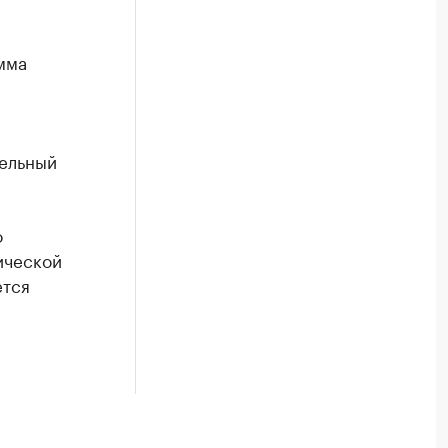
мма
мельный
о
ической
ется