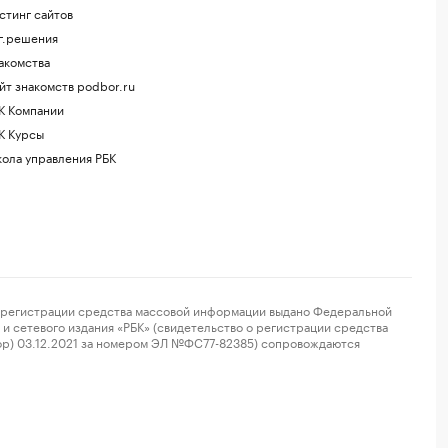
стинг сайтов
г.решения
акомства
йт знакомств podbor.ru
К Компании
К Курсы
ола управления РБК
регистрации средства массовой информации выдано Федеральной
и сетевого издания «РБК» (свидетельство о регистрации средства
ор) 03.12.2021 за номером ЭЛ №ФС77-82385) сопровождаются