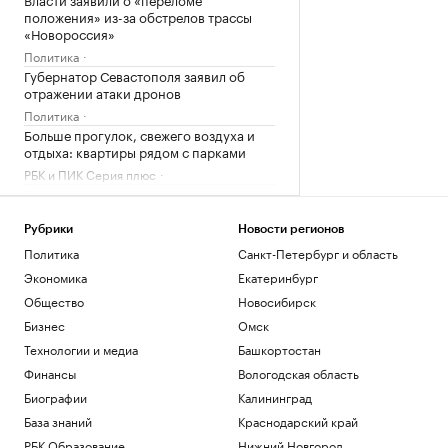
положения» из-за обстрелов трассы
«Новороссия»
Политика
Губернатор Севастополя заявил об
отражении атаки дронов
Политика
Больше прогулок, свежего воздуха и
отдыха: квартиры рядом с парками
РБК и ПИК Серия плюс
Ромашина назвала хорошим
выступление синхронисток на
чемпионате Европы
Рубрики
Новости регионов
Спорт
Политика
Санкт-Петербург и область
Экономика
Екатеринбург
Загрузить еще
Общество
Новосибирск
Бизнес
Омск
Технологии и медиа
Башкортостан
Финансы
Вологодская область
Биографии
Калининград
База знаний
Краснодарский край
РБК Образование
Нижний Новгород