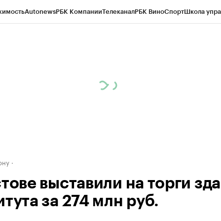
жимость
Autonews
РБК Компании
Телеканал
РБК Вино
Спорт
Школа упра
д
Стиль
Крипто
РБК Бизнес-среда
Дискуссионный клуб
Исследования
К
рагентов
Политика
Экономика
Бизнес
Технологии и медиа
Финансы
Рын
ону
стове выставили на торги зд
тута за 274 млн руб.