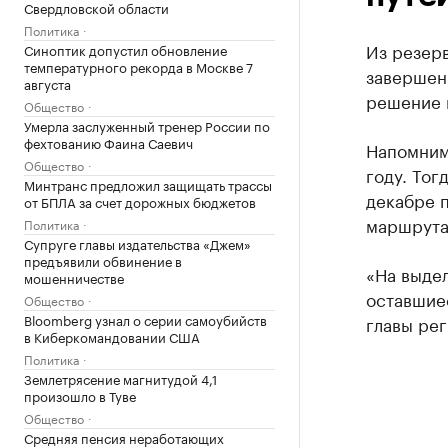
Свердловской области
Политика
Из резерв
Синоптик допустил обновление
температурного рекорда в Москве 7
завершен
августа
решение п
Общество
Умерла заслуженный тренер России по
фехтованию Фаина Саевич
Напомним
Общество
году. Тог
Минтранс предложил защищать трассы
декабре 
от БПЛА за счет дорожных бюджетов
маршрута
Политика
Супруге главы издательства «Джем»
предъявили обвинение в
«На выдел
мошенничестве
оставшие
Общество
Bloomberg узнал о серии самоубийств
главы рег
в Киберкомандовании США
Политика
Землетрясение магнитудой 4,1
произошло в Туве
Общество
Средняя пенсия неработающих