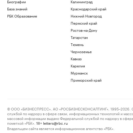
В Турции заявили, что Европа
Биографии
Калининград
потребовала подтверждать
База знаний
Краснодарский край
происхождение газа
РБК Образование
Нижний Новгород
Политика
Пермский край
Трамп заявил, что США «тоже
нуждаются» в ракетах для Patriot
Ростов-на-Дону
Политика
Татарстан
Reuters сообщил о серии кибератак на
Тюмень
крупнейшие финансовые компании
Черноземье
США
Новая категория
Кавказ
Трамп подписал указы,
Карелия
ограничивающие право на
Мурманск
гражданство по рождению
Приморский край
Политика
В Пензенской области ввели план
«Ковер»
Политика
© ООО «БИЗНЕСПРЕСС», АО «РОСБИЗНЕСКОНСАЛТИНГ», 1995–2026. Сообщ
Загрузить еще
службой по надзору в сфере связи, информационных технологий и масс
массовой информации выдано Федеральной службой по надзору в сфере
пометкой «РБК».
letters@rbc.ru
18+
Владельцем сайта является информационное агентство «РБК».