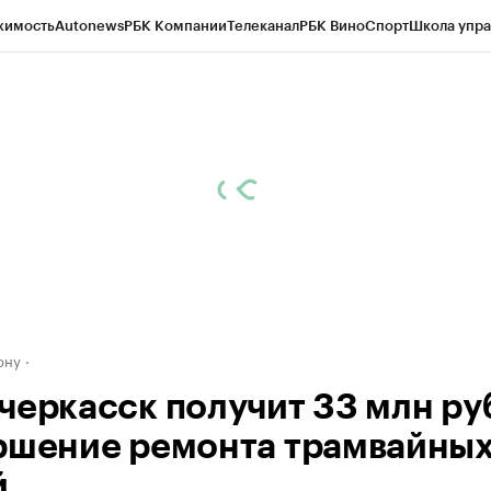
жимость
Autonews
РБК Компании
Телеканал
РБК Вино
Спорт
Школа упра
д
Стиль
Крипто
РБК Бизнес-среда
Дискуссионный клуб
Исследования
К
рагентов
Политика
Экономика
Бизнес
Технологии и медиа
Финансы
Рын
ону
черкасск получит 33 млн руб
ршение ремонта трамвайны
й