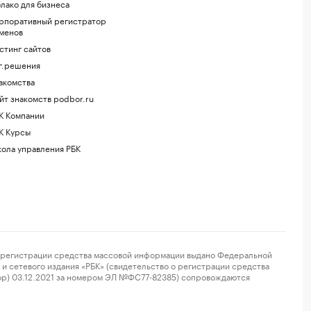
лако для бизнеса
рпоративный регистратор
менов
стинг сайтов
г.решения
акомства
йт знакомств podbor.ru
К Компании
К Курсы
ола управления РБК
регистрации средства массовой информации выдано Федеральной
и сетевого издания «РБК» (свидетельство о регистрации средства
ор) 03.12.2021 за номером ЭЛ №ФС77-82385) сопровождаются