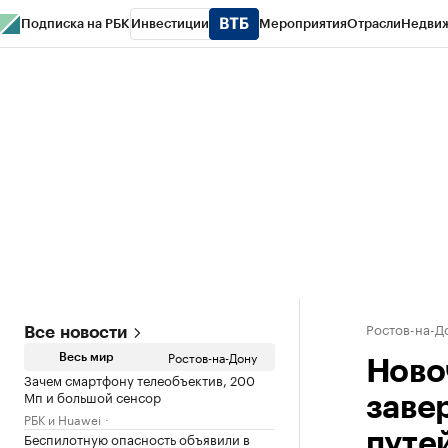
Подписка на РБК
Инвестиции
Мероприятия
Отрасли
Недви
РБК Курсы
РБК Life
Тренды
Визионеры
Национальные проекты
Горо
Спецпроекты СПб
Конференции СПб
Спецпроекты
Проверка конт
Ростов-на-Д
Все новости
Ростов-на-Дону
Весь мир
Ново
Зачем смартфону телеобъектив, 200
Мп и большой сенсор
заве
РБК и Huawei
Беспилотную опасность объявили в
путе