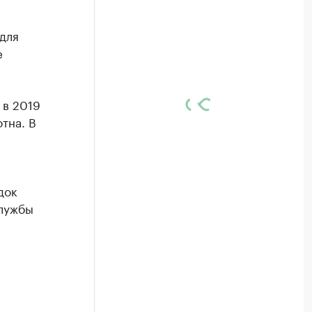
для
е
 в 2019
тна. В
док
службы