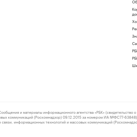
Об
Ко
до
Хо
Ре
Зн
Са
РБ
РБ
Шк
ения и материалы информационного агентства «РБК» (свидетельство о 
овых коммуникаций (Роскомнадзор) 09.12.2015 за номером ИА №ФС77-63848) 
 связи, информационных технологий и массовых коммуникаций (Роскомнадз