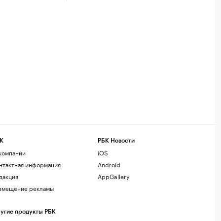
К
РБК Новости
компании
iOS
нтактная информация
Android
дакция
AppGallery
змещение рекламы
угие продукты РБК