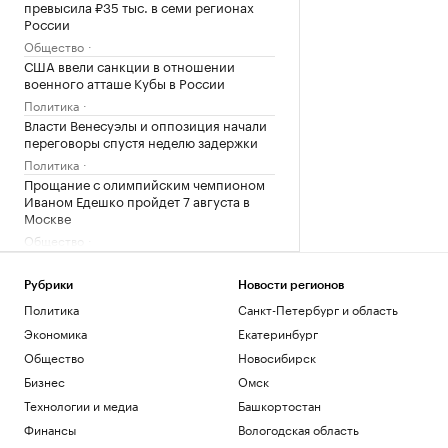
превысила ₽35 тыс. в семи регионах
России
Общество
США ввели санкции в отношении
военного атташе Кубы в России
Политика
Власти Венесуэлы и оппозиция начали
переговоры спустя неделю задержки
Политика
Прощание с олимпийским чемпионом
Иваном Едешко пройдет 7 августа в
Москве
Общество
В США в аэропорту задержали
мужчину, угрожавшего взорвать бомбу
Рубрики
Новости регионов
на рейсе
Политика
Санкт-Петербург и область
Общество
Экономика
Екатеринбург
Во Внуково предупредили о задержках
рейсов из-за грозы
Общество
Новосибирск
Общество
Бизнес
Омск
В Саудовской Аравии сообщили об 11
Технологии и медиа
Башкортостан
пострадавших при атаках хуситов
Финансы
Вологодская область
Политика