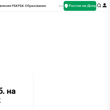
Ростов-на-Дону
вления РБК
РБК Образование
редитные рейтинги
Франшизы
Газета
ок наличной валюты
. на
х