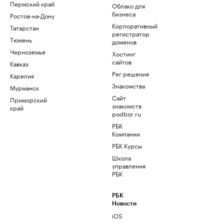
Пермский край
Облако для
бизнеса
Ростов-на-Дону
Корпоративный
Татарстан
регистратор
Тюмень
доменов
Черноземье
Хостинг
сайтов
Кавказ
Рег.решения
Карелия
Знакомства
Мурманск
Сайт
Приморский
знакомств
край
podbor.ru
РБК
Компании
РБК Курсы
Школа
управления
РБК
РБК
Новости
iOS