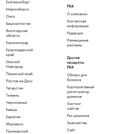
Екатеринбург
РБК
Новосибирск
О компании
Омск
Контактная
Башкортостан
информация
Вологодская
Редакция
область
Размещение
Калининград
рекламы
Краснодарский
край
Другие
Нижний
продукты
Новгород
РБК
Пермский край
Облако для
бизнеса
Ростов-на-Дону
Корпоративный
Татарстан
регистратор
Тюмень
доменов
Черноземье
Хостинг
сайтов
Кавказ
Рег.решения
Карелия
Знакомства
Мурманск
Сайт
Приморский