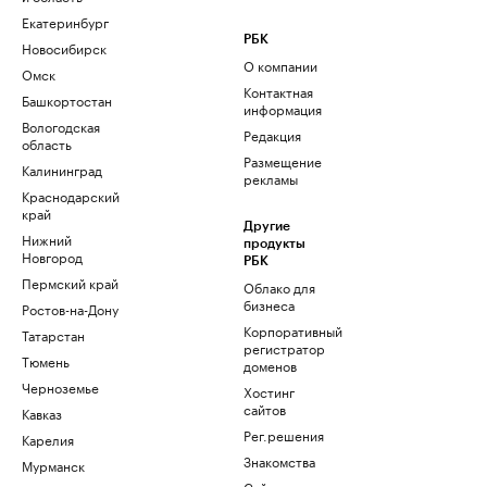
Екатеринбург
РБК
Новосибирск
О компании
Омск
Контактная
Башкортостан
информация
Вологодская
Редакция
область
Размещение
Калининград
рекламы
Краснодарский
край
Другие
Нижний
продукты
Новгород
РБК
Пермский край
Облако для
бизнеса
Ростов-на-Дону
Корпоративный
Татарстан
регистратор
Тюмень
доменов
Черноземье
Хостинг
сайтов
Кавказ
Рег.решения
Карелия
Знакомства
Мурманск
Сайт