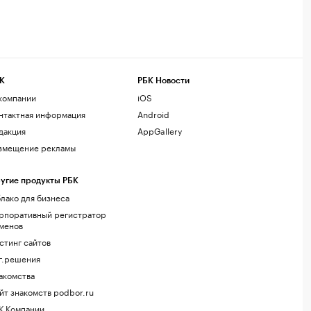
К
РБК Новости
компании
iOS
нтактная информация
Android
дакция
AppGallery
змещение рекламы
угие продукты РБК
лако для бизнеса
рпоративный регистратор
менов
стинг сайтов
г.решения
акомства
йт знакомств podbor.ru
К Компании