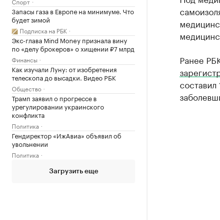
Спорт
самоизоля
Запасы газа в Европе на минимуме. Что
будет зимой
медицинск
Подписка на РБК
медицинс
Экс-глава Mind Money признала вину
по «делу брокеров» о хищении ₽7 млрд
Ранее РБК
Финансы
Как изучали Луну: от изобретения
зарегист
телескопа до высадки. Видео РБК
составил 
Общество
заболевш
Трамп заявил о прогрессе в
урегулировании украинского
конфликта
Политика
Гендиректор «ИжАвиа» объявил об
увольнении
Политика
Загрузить еще