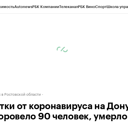
жимость
Autonews
РБК Компании
Телеканал
РБК Вино
Спорт
Школа упра
д
Стиль
Крипто
РБК Бизнес-среда
Дискуссионный клуб
Исследования
К
рагентов
Политика
Экономика
Бизнес
Технологии и медиа
Финансы
Рын
 в Ростовской области
утки от коронавируса на Дон
оровело 90 человек, умерло