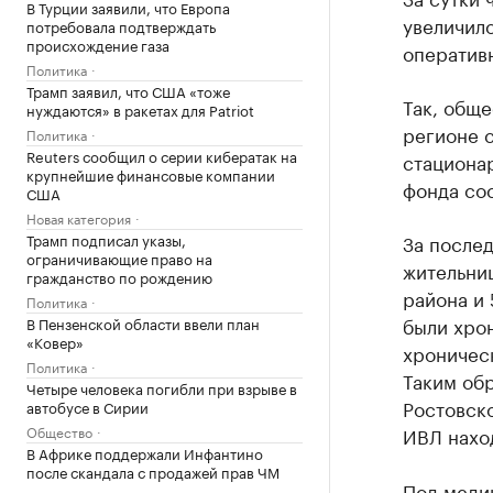
В Турции заявили, что Европа
увеличило
потребовала подтверждать
происхождение газа
оператив
Политика
Трамп заявил, что США «тоже
Так, обще
нуждаются» в ракетах для Patriot
регионе с
Политика
Reuters сообщил о серии кибератак на
стационар
крупнейшие финансовые компании
фонда сос
США
Новая категория
Трамп подписал указы,
За послед
ограничивающие право на
жительниц
гражданство по рождению
района и 
Политика
были хрон
В Пензенской области ввели план
«Ковер»
хроничес
Политика
Таким об
Четыре человека погибли при взрыве в
Ростовско
автобусе в Сирии
Общество
ИВЛ наход
В Африке поддержали Инфантино
после скандала с продажей прав ЧМ
Под меди