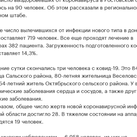
сь на 90 человек. Об этом рассказали в региональн
ном штабе.
е число вылечившихся от инфекции нового типа в до
оставляет 719 человек. Все еще проходят лечение в
ах 382 пациента. Загруженность подготовленного ко
тавляет 14,3%.
ние сутки скончались три человека с ковид-19. Это 8
а Сальского района, 80-летняя жительница Веселовс
54-летний житель Октябрьского сельского района. У 
ические заболевания сердца и сосудов, а также дру
кие заболевания.
разом, общее число жертв новой коронавирусной инф
й области достигло 28. В тяжелом состоянии на аппа
ятся 19 человек.
цинским наблюдением — 6 958 человек, из них на