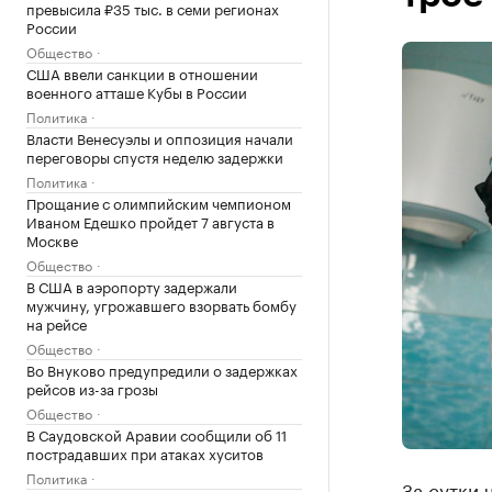
превысила ₽35 тыс. в семи регионах
России
Общество
США ввели санкции в отношении
военного атташе Кубы в России
Политика
Власти Венесуэлы и оппозиция начали
переговоры спустя неделю задержки
Политика
Прощание с олимпийским чемпионом
Иваном Едешко пройдет 7 августа в
Москве
Общество
В США в аэропорту задержали
мужчину, угрожавшего взорвать бомбу
на рейсе
Общество
Во Внуково предупредили о задержках
рейсов из-за грозы
Общество
В Саудовской Аравии сообщили об 11
пострадавших при атаках хуситов
Политика
За сутки 