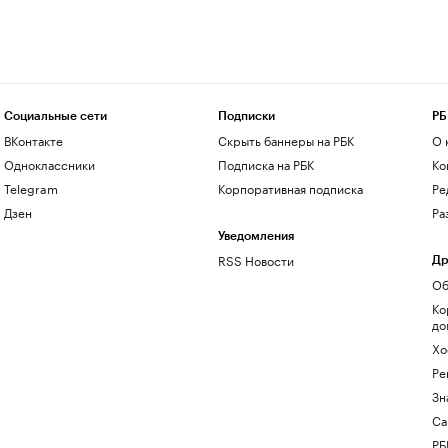
Социальные сети
Подписки
РБ
ВКонтакте
Скрыть баннеры на РБК
О 
Одноклассники
Подписка на РБК
Ко
Telegram
Корпоративная подписка
Ре
Дзен
Ра
Уведомления
RSS Новости
Др
Об
Ко
до
Хо
Ре
Зн
Са
РБ