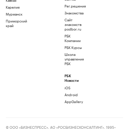
Рег.решения
Карелия
Знакомства
Мурманск
Сайт
Приморский
знакомств
край
podbor.ru
РБК
Компании
РБК Курсы
Школа
управления
РБК
РБК
Новости
iOS
Android
AppGallery
© ООО «БИЗНЕСПРЕСС», АО «РОСБИЗНЕСКОНСАЛТИНГ», 1995–