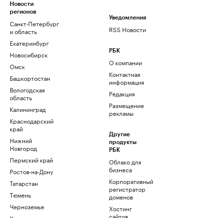
Новости
регионов
Уведомления
Санкт-Петербург
RSS Новости
и область
Екатеринбург
РБК
Новосибирск
О компании
Омск
Контактная
Башкортостан
информация
Вологодская
Редакция
область
Размещение
Калининград
рекламы
Краснодарский
край
Другие
Нижний
продукты
Новгород
РБК
Пермский край
Облако для
бизнеса
Ростов-на-Дону
Корпоративный
Татарстан
регистратор
Тюмень
доменов
Черноземье
Хостинг
сайтов
Кавказ