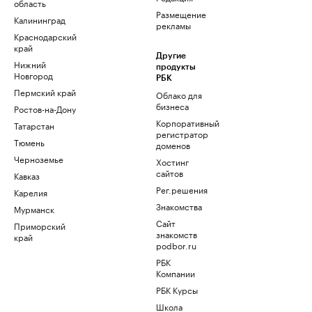
область
Размещение
Калининград
рекламы
Краснодарский
край
Другие
Нижний
продукты
Новгород
РБК
Пермский край
Облако для
бизнеса
Ростов-на-Дону
Корпоративный
Татарстан
регистратор
Тюмень
доменов
Черноземье
Хостинг
сайтов
Кавказ
Рег.решения
Карелия
Знакомства
Мурманск
Сайт
Приморский
знакомств
край
podbor.ru
РБК
Компании
РБК Курсы
Школа