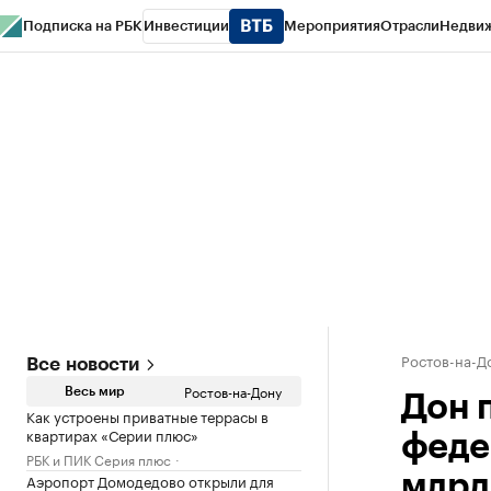
Подписка на РБК
Инвестиции
Мероприятия
Отрасли
Недви
РБК Курсы
РБК Life
Тренды
Визионеры
Национальные проекты
Горо
Спецпроекты СПб
Конференции СПб
Спецпроекты
Проверка конт
Ростов-на-Д
Все новости
Ростов-на-Дону
Весь мир
Дон 
Как устроены приватные террасы в
квартирах «Серии плюс»
феде
РБК и ПИК Серия плюс
Аэропорт Домодедово открыли для
млрд