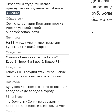
дисбаланс
Эксперты и студенты назвали
на оснаще
преимущества обучения за рубежом
руб. Бол
РАДИО
бюджетом
Общество
Сеул счел санкции Британии против
России угрозой своей
\
энергобезопасности
Политика
На 88-м году жизни ушел из жизни
художник Николай Марков
Общество
Отличия бензина классов Евро-2,
Евро-3, Евро-4 и Евро-5. Видео РБК
Общество
Генсек ООН осудил атаки украинских
беспилотников на регионы России
Политика
Будущее Ходынского поля: от пашни и
аэродрома до города в городе
РБК и Stone
Футболисты «Сочи» из-за закрытия
аэропорта не смогли вылететь на матч
Спорт