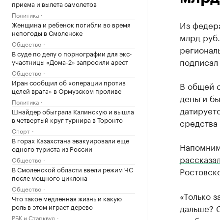
приема и вылета самолетов
Политика
Из федера
Женщина и ребенок погибли во время
непогоды в Смоленске
млрд руб.
Общество
регионал
В суде по делу о порнографии для экс-
подписал
участницы «Дома-2» запросили арест
Общество
Иран сообщил об «операции против
В общей 
целей врага» в Ормузском проливе
деньги б
Политика
датируетс
Шнайдер обыграла Калинскую и вышла
в четвертый круг турнира в Торонто
средства
Спорт
В горах Казахстана эвакуировали еще
Напомним
одного туриста из России
рассказа
Общество
В Смоленской области ввели режим ЧС
Ростовско
после мощного циклона
Общество
«Только з
Что такое медленная жизнь и какую
роль в этом играет дерево
дальше? 
РБК и Старквуд