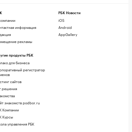
К
РБК Новости
компании
iOS
нтактная информация
Android
дакция
AppGallery
змещение рекламы
угие продукты РБК
лако для бизнеса
рпоративный регистратор
менов
стинг сайтов
г.решения
акомства
йт знакомств podbor.ru
К Компании
К Курсы
ола управления РБК