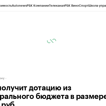
жимость
Autonews
РБК Компании
Телеканал
РБК Вино
Спорт
Школа упра
д
Стиль
Крипто
РБК Бизнес-среда
Дискуссионный клуб
Исследования
К
рагентов
Политика
Экономика
Бизнес
Технологии и медиа
Финансы
Рын
ону
получит дотацию из
рального бюджета в размере
 руб.