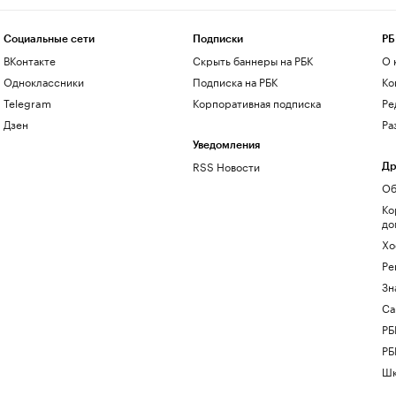
Социальные сети
Подписки
РБ
ВКонтакте
Скрыть баннеры на РБК
О 
Одноклассники
Подписка на РБК
Ко
Telegram
Корпоративная подписка
Ре
Дзен
Ра
Уведомления
RSS Новости
Др
Об
Ко
до
Хо
Ре
Зн
Са
РБ
РБ
Шк