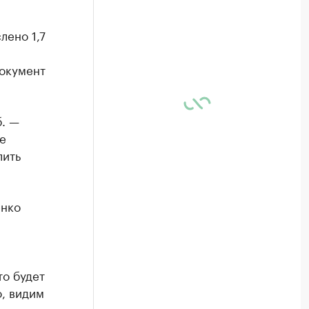
лено 1,7
документ
. —
е
лить
енко
то будет
, видим