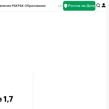
Ростов-на-Дону
вления РБК
РБК Образование
редитные рейтинги
Франшизы
Газета
ок наличной валюты
 1,7