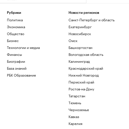
Винисиус продлил контракт с «Реалом»
на фоне слухов об уходе в «Арсенал»
Рубрики
Новости регионов
Спорт
Политика
Санкт-Петербург и область
Российский прыгун в воду взял второе
золото на чемпионате Европы
Экономика
Екатеринбург
Спорт
Общество
Новосибирск
«Аэрофлот» предупредил об
Бизнес
Омск
изменении расписания в Сочи и
Технологии и медиа
Башкортостан
Геленджике
Финансы
Вологодская область
Политика
Ярославский губернатор сообщил о
Биографии
Калининград
потушенных резервуарах с топливом
База знаний
Краснодарский край
Политика
РБК Образование
Нижний Новгород
Пермский край
Загрузить еще
Ростов-на-Дону
Татарстан
Тюмень
Черноземье
Кавказ
Карелия