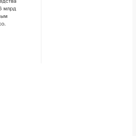
едства
6 млрд
ным
о.