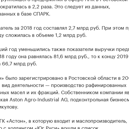
ократилась в 2,2 раза. Это следует из данных,
ванных в базе СПАРК.
затель за 2018 год составлял 2,7 млрд руб. При этом 
ду сложилась в объеме 1,2 млрд руб.
ший год уменьшились также показатели выручки пред
18 году она равнялась 81,6 млрд руб., то к концу 2019
 66,7 млрд руб.
» было зарегистрировано в Ростовской области в 20
 вид деятельности — производство рафинированных
ьных масел и их фракций. Собственником компании я
ая Aston Agro-Industrial AG, подконтрольная бизнес
кулову.
ГК «Астон», в которую входит и маслопроизводитель,
о с холдингом «Юг Руси» вошли в список