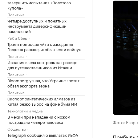
завершить испытания «Золотого
купола»
Политика
Четыре доступных и понятных
инструмента диверсификации
накоплений
РБК и Сбер
Трамп попросил уйти с заседания
Госдепа раньше, чтобы «вести войну»
Политика
Испания ввела контроль на границе
для путешественников из Италии
Политика
Bloomberg узнал, что Украине грозит
обвал экспорта зерна
Политика
Экспорт синтетических алмазов из
Китая резко вырос на фоне бума ИИ
Технологии и медиа
В Чехии при нападении с ножом
пострадали четыре человека
Фото: Егор 
Общество
Telegraph сообщил о выплатах УЕФА
Прибыль 