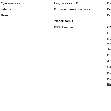
Одноклассники
Подписка на РБК
Ко
Telegram
Корпоративная подписка
Ре
Дзен
Ра
Уведомления
RSS Новости
Др
Об
Ко
до
Хо
Ре
Зн
Са
РБ
РБ
Шк