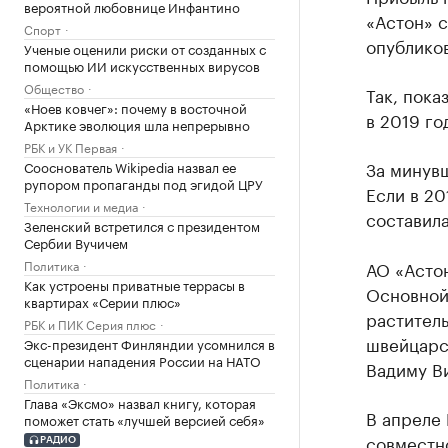
вероятной любовнице Инфантино
«Астон» с
Спорт
опублико
Ученые оценили риски от созданных с
помощью ИИ искусственных вирусов
Общество
Так, пока
«Ноев ковчег»: почему в восточной
в 2019 го
Арктике эволюция шла непрерывно
РБК и УК Первая
За минув
Сооснователь Wikipedia назвал ее
рупором пропаганды под эгидой ЦРУ
Если в 20
Технологии и медиа
составила
Зеленский встретился с президентом
Сербии Вучичем
Политика
АО «Астон
Как устроены приватные террасы в
Основной
квартирах «Серии плюс»
растител
РБК и ПИК Серия плюс
швейцарск
Экс-президент Финляндии усомнился в
сценарии нападения России на НАТО
Вадиму Ви
Политика
Глава «Эксмо» назвал книгу, которая
В апреле 
поможет стать «лучшей версией себя»
совместн
РАДИО