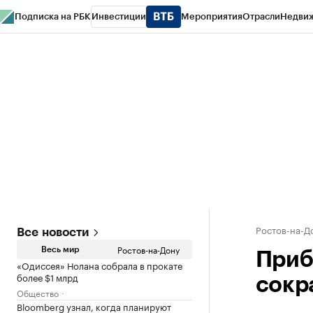
Подписка на РБК
Инвестиции
Мероприятия
Отрасли
Недви
РБК Курсы
РБК Life
Тренды
Визионеры
Национальные проекты
Горо
Спецпроекты СПб
Конференции СПб
Спецпроекты
Проверка конт
Ростов-на-Д
Все новости
Ростов-на-Дону
Весь мир
Приб
«Одиссея» Нолана собрала в прокате
более $1 млрд
сокра
Общество
Bloomberg узнал, когда планируют