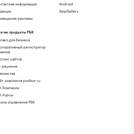
нтактная информация
Android
дакция
AppGallery
змещение рекламы
угие продукты РБК
лако для бизнеса
рпоративный регистратор
менов
стинг сайтов
г.решения
акомства
йт знакомств podbor.ru
К Компании
К Курсы
ола управления РБК