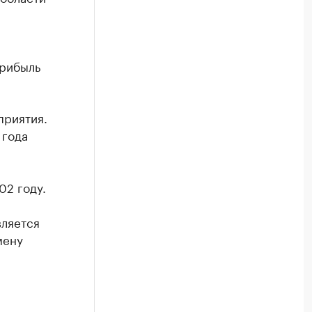
прибыль
приятия.
 года
02 году.
вляется
мену