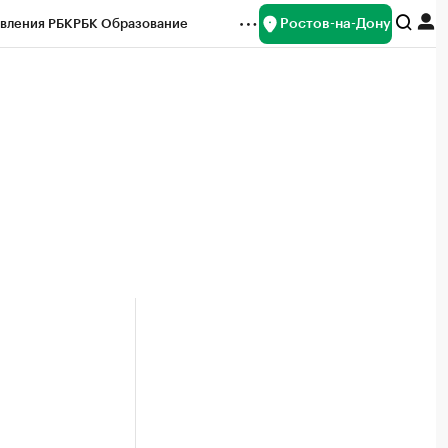
Ростов-на-Дону
вления РБК
РБК Образование
редитные рейтинги
Франшизы
Газета
ок наличной валюты