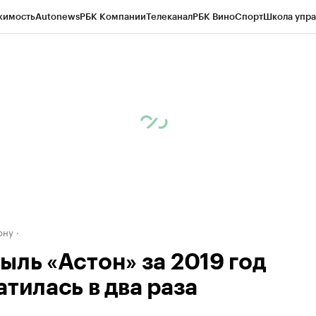
жимость
Autonews
РБК Компании
Телеканал
РБК Вино
Спорт
Школа упра
д
Стиль
Крипто
РБК Бизнес-среда
Дискуссионный клуб
Исследования
К
рагентов
Политика
Экономика
Бизнес
Технологии и медиа
Финансы
Рын
ону
ыль «Астон» за 2019 год
тилась в два раза