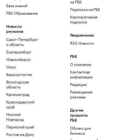
на РБК
База знаний
Подписка на РБК
РБК Образование
Корпоративная
подписка
Новости
регионов
Уведомления
Санкт-Петербург
RSS Новости
и область
Екатеринбург
РБК
Новосибирск
О компании
Омск
Контактная
Башкортостан
информация
Вологодская
Редакция
область
Размещение
Калининград
рекламы
Краснодарский
край
Другие
Нижний
продукты
Новгород
РБК
Пермский край
Облако для
бизнеса
Ростов-на-Дону