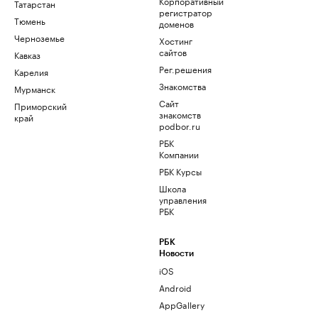
Корпоративный
Татарстан
регистратор
Тюмень
доменов
Черноземье
Хостинг
сайтов
Кавказ
Рег.решения
Карелия
Знакомства
Мурманск
Сайт
Приморский
знакомств
край
podbor.ru
РБК
Компании
РБК Курсы
Школа
управления
РБК
РБК
Новости
iOS
Android
AppGallery