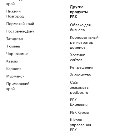
край
Другие
Нижний
продукты
Новгород
РБК
Пермский край
Облако для
бизнеса
Ростов-на-Дону
Корпоративный
Татарстан
регистратор
Тюмень
доменов
Черноземье
Хостинг
сайтов
Кавказ
Рег.решения
Карелия
Знакомства
Мурманск
Сайт
Приморский
знакомств
край
podbor.ru
РБК
Компании
РБК Курсы
Школа
управления
РБК