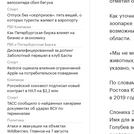
отметил о
велосипеде сбил бегуна
Спорт
Как уточн
Отпуск без «сюрпризов»: пять вещей, о
которых туристы жалеют в аэропорту
зоопарке
РБК Компании
возможны
Как Петербургская биржа влияет на
области.
бизнес и экономику
РБК и Петербургская Биржа
Дисквалифицированный за допинг
«Мы не м
Заболотный перешел в клуб Басты
животных,
Спорт
указано, 
Restore оценила влияние ограничений
Apple на потребительское поведение
Компании
По слова
Российский хоккеист подписал новый
Ростова 
контракт в НХЛ на $2,2 млн
в 2019 го
Спорт
ТАСС сообщило о найденных хакерами
документах об ударах ВСУ по
Слониха Э
терминалам
Имя для 
Политика
Атаки и эвакуации на объектах
Голубев в
Wildberries. Главное на 7 августа
экологии 