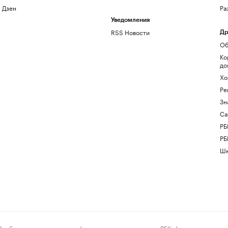
Дзен
Ра
Уведомления
RSS Новости
Др
Об
Ко
до
Хо
Ре
Зн
Са
РБ
РБ
Шк
ения и материалы информационного агентства «РБК» (свидетельство о 