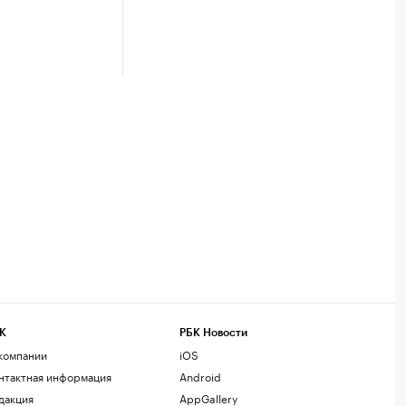
К
РБК Новости
компании
iOS
нтактная информация
Android
дакция
AppGallery