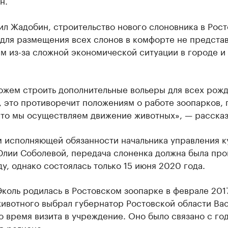
н.
ил Жадобин, строительство нового слоновника в Рос
 для размещения всех слонов в комфорте не предста
м из-за сложной экономической ситуации в городе и
ожем строить дополнительные вольеры для всех рож
 это противоречит положениям о работе зоопарков, 
что мы осуществляем движение животных», — рассказ
м исполняющей обязанности начальника управления к
Юлии Соболевой, передача слоненка должна была про
ду, однако состоялась только 15 июня 2020 года.
коль родилась в Ростовском зоопарке в феврале 2017
животного выбрал губернатор Ростовской области Ва
о время визита в учреждение. Оно было связано с го
в регионе.