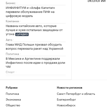
Бизнес
ИНФИНИТУМ и «Альфа-Капитал»
перевели обслуживание ПИФ на
цифровую модель
Компании
Названы китайские авто, которые
лучше и хуже остальных защищены от
угона
РАДИО
Авто
Глава МИД Польши призвал обсудить
вопрос перехвата ракет над Украиной
Политика
В Мексике и Аргентине поддержали
Инфантино после идеи о продаже доли
ЧМ
Спорт
Загрузить еще
Рубрики
Новости регионов
Политика
Санкт-Петербург и область
Экономика
Екатеринбург
Общество
Новосибирск