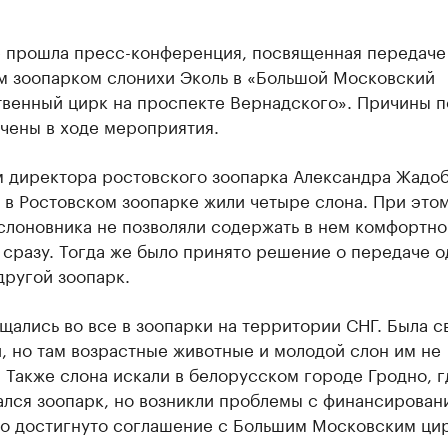
е прошла пресс-конференция, посвященная передаче
м зоопарком слонихи Эколь в «Большой Московский
твенный цирк на проспекте Вернадского». Причины 
чены в ходе мероприятия.
м директора ростовского зоопарка Александра Жадоб
 в Ростовском зоопарке жили четыре слона. При это
слоновника не позволяли содержать в нем комфортно
сразу. Тогда же было принято решение о передаче о
другой зоопарк.
ались во все в зоопарки на территории СНГ. Была св
, но там возрастные животные и молодой слон им не
 Также слона искали в белорусском городе Гродно, г
ался зоопарк, но возникли проблемы с финансирован
ло достигнуто соглашение с Большим Московским ци