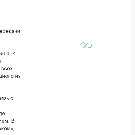
передачи
ина, к
м
 всех
дного из
язь с
де
ием. В
рком», —