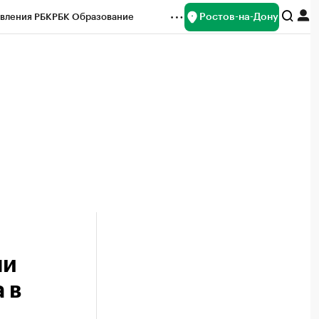
Ростов-на-Дону
вления РБК
РБК Образование
редитные рейтинги
Франшизы
Газета
ок наличной валюты
чи
 в