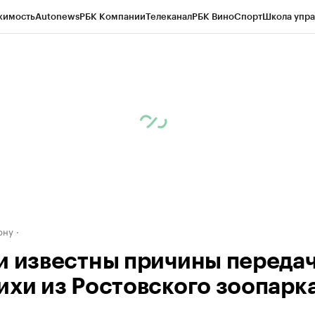
жимость
Autonews
РБК Компании
Телеканал
РБК Вино
Спорт
Школа упра
д
Стиль
Крипто
РБК Бизнес-среда
Дискуссионный клуб
Исследования
К
рагентов
Политика
Экономика
Бизнес
Технологии и медиа
Финансы
Рын
ону
и известны причины переда
ихи из Ростовского зоопарка