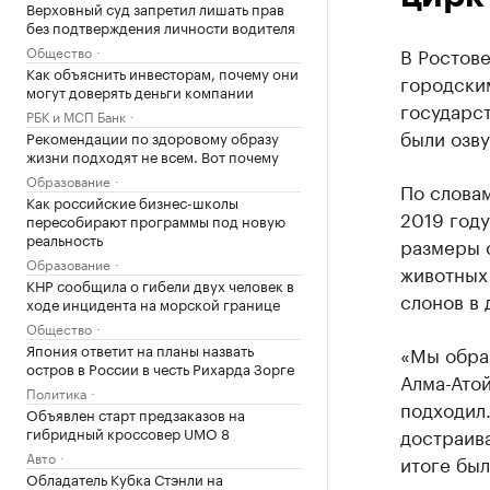
Верховный суд запретил лишать прав
без подтверждения личности водителя
Общество
В Ростов
Как объяснить инвесторам, почему они
городски
могут доверять деньги компании
государс
РБК и МСП Банк
были озву
Рекомендации по здоровому образу
жизни подходят не всем. Вот почему
Образование
По слова
Как российские бизнес-школы
2019 году
пересобирают программы под новую
реальность
размеры 
Образование
животных 
КНР сообщила о гибели двух человек в
слонов в 
ходе инцидента на морской границе
Общество
Япония ответит на планы назвать
«Мы обращ
остров в России в честь Рихарда Зорге
Алма-Атой
Политика
подходил.
Объявлен старт предзаказов на
гибридный кроссовер UMO 8
достраив
Авто
итоге бы
Обладатель Кубка Стэнли на