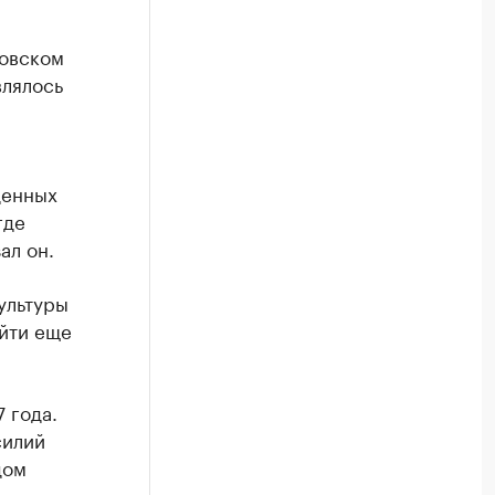
товском
влялось
денных
где
ал он.
ультуры
йти еще
 года.
силий
дом