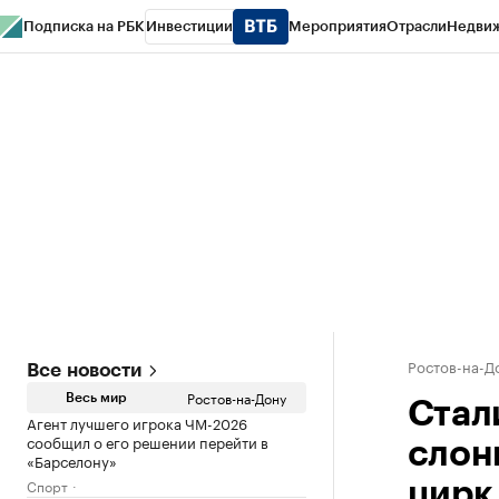
Подписка на РБК
Инвестиции
Мероприятия
Отрасли
Недви
РБК Курсы
РБК Life
Тренды
Визионеры
Национальные проекты
Горо
Спецпроекты СПб
Конференции СПб
Спецпроекты
Проверка конт
Ростов-на-Д
Все новости
Ростов-на-Дону
Весь мир
Стал
Агент лучшего игрока ЧМ-2026
сообщил о его решении перейти в
слон
«Барселону»
Спорт
цирк