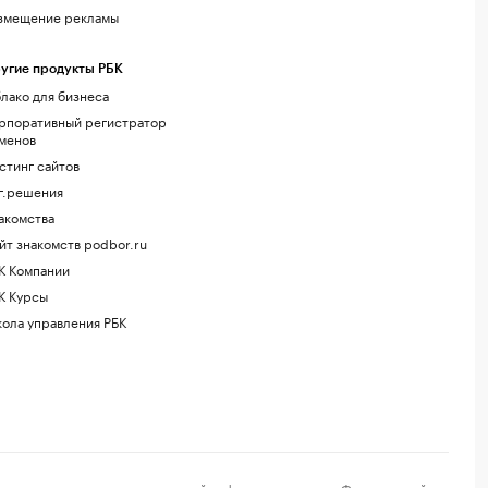
змещение рекламы
угие продукты РБК
лако для бизнеса
рпоративный регистратор
менов
стинг сайтов
г.решения
акомства
йт знакомств podbor.ru
К Компании
К Курсы
ола управления РБК
регистрации средства массовой информации выдано Федеральной