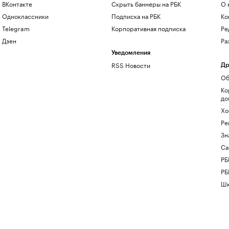
ВКонтакте
Скрыть баннеры на РБК
О 
Одноклассники
Подписка на РБК
Ко
Telegram
Корпоративная подписка
Ре
Дзен
Ра
Уведомления
RSS Новости
Др
Об
Ко
до
Хо
Ре
Зн
Са
РБ
РБ
Шк