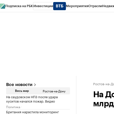
Подписка на РБК
Инвестиции
Мероприятия
Отрасли
Недви
РБК Курсы
РБК Life
Тренды
Визионеры
Национальные проекты
Горо
Спецпроекты СПб
Конференции СПб
Спецпроекты
Проверка конт
Ростов-на-Д
Все новости
Ростов-на-Дону
Весь мир
На Д
На саудовском НПЗ после удара
хуситов начался пожар. Видео
млрд 
Политика
Британия нарастила мониторинг