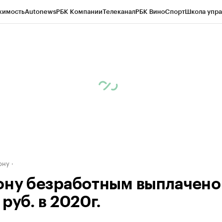
жимость
Autonews
РБК Компании
Телеканал
РБК Вино
Спорт
Школа упра
д
Стиль
Крипто
РБК Бизнес-среда
Дискуссионный клуб
Исследования
К
рагентов
Политика
Экономика
Бизнес
Технологии и медиа
Финансы
Рын
ону
ону безработным выплачено 
руб. в 2020г.