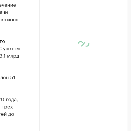
ечение
ячи
региона
го
С учетом
3,1 млрд
лен 51
и
0 года,
 трех
тей до