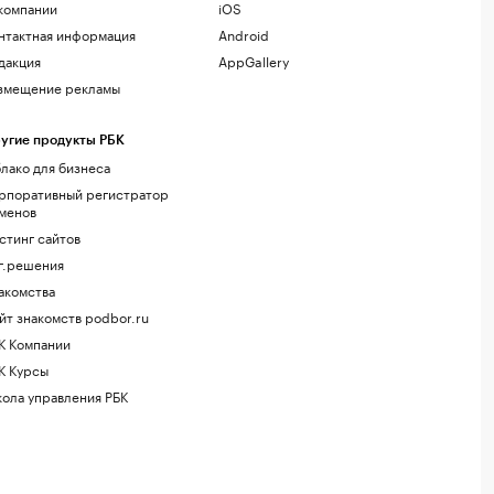
компании
iOS
нтактная информация
Android
дакция
AppGallery
змещение рекламы
угие продукты РБК
лако для бизнеса
рпоративный регистратор
менов
стинг сайтов
г.решения
акомства
йт знакомств podbor.ru
К Компании
К Курсы
ола управления РБК