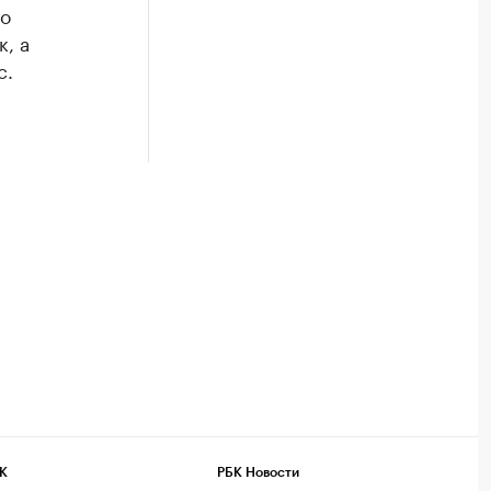
ло
, а
с.
К
РБК Новости