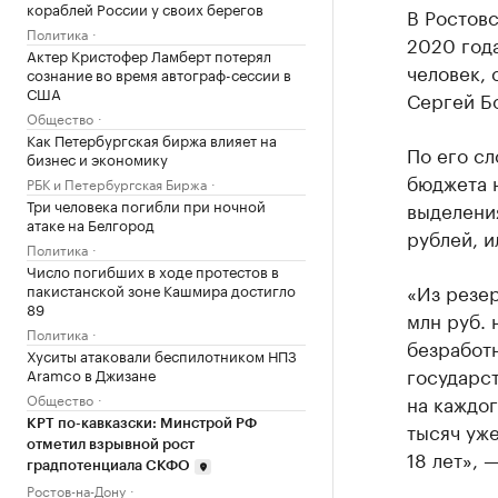
кораблей России у своих берегов
В Ростовс
Политика
2020 года
Актер Кристофер Ламберт потерял
человек, 
сознание во время автограф-сессии в
США
Сергей Б
Общество
Как Петербургская биржа влияет на
По его сл
бизнес и экономику
бюджета н
РБК и Петербургская Биржа
Три человека погибли при ночной
выделения
атаке на Белгород
рублей, ил
Политика
Число погибших в ходе протестов в
«Из резер
пакистанской зоне Кашмира достигло
89
млн руб.
Политика
безработ
Хуситы атаковали беспилотником НПЗ
государст
Aramco в Джизане
Общество
на каждо
КРТ по-кавказски: Минстрой РФ
тысяч уже
отметил взрывной рост
18 лет», 
градпотенциала СКФО
Ростов-на-Дону