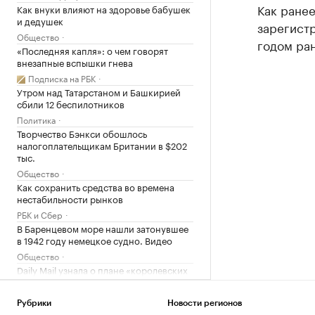
Как ране
Как внуки влияют на здоровье бабушек
и дедушек
зарегистр
Общество
годом ран
«Последняя капля»: о чем говорят
внезапные вспышки гнева
Подписка на РБК
Утром над Татарстаном и Башкирией
сбили 12 беспилотников
Политика
Творчество Бэнкси обошлось
налогоплательщикам Британии в $202
тыс.
Общество
Как сохранить средства во времена
нестабильности рынков
РБК и Сбер
В Баренцевом море нашли затонувшее
в 1942 году немецкое судно. Видео
Общество
Daily Mail узнала о плане «королевских
похорон» экс-принца Эндрю
Политика
Рубрики
Новости регионов
Эксперт «Альфа-Денег» рассказала,