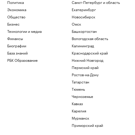
Политика
Санкт-Петербург и область
стоит ли брать кредит на отпуск
Экономика
Екатеринбург
Инвестиции
В Ростовской области реализуют 11
Общество
Новосибирск
проектов КРТ
Бизнес
Омск
Ростов-на-Дону
Технологии и медиа
Башкортостан
Миллиардеры скупают и строят
Финансы
Вологодская область
бункеры. Чего они боятся и куда хотят
бежать
Биографии
Калининград
Подписка на РБК
База знаний
Краснодарский край
В Иране впервые за пять месяцев
РБК Образование
Нижний Новгород
показали кадры с Моджтабой Хаменеи.
Пермский край
Видео
Политика
Ростов-на-Дону
Как облигационный долг помог решить
Татарстан
задачи реального бизнеса. Кейсы
Тюмень
РБК и МСП Банк
Черноземье
Загрузить еще
Кавказ
Карелия
Мурманск
Приморский край