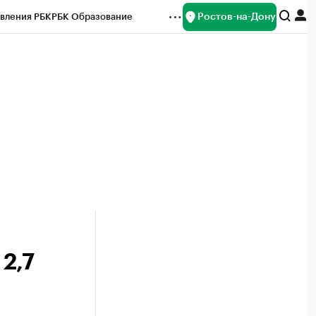
Ростов-на-Дону
вления РБК
РБК Образование
редитные рейтинги
Франшизы
Газета
ок наличной валюты
2,7