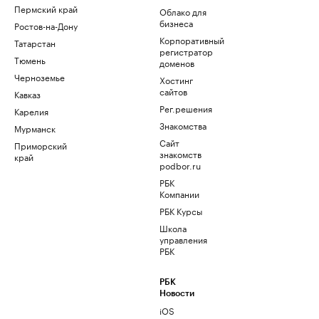
Пермский край
Облако для
бизнеса
Ростов-на-Дону
Корпоративный
Татарстан
регистратор
Тюмень
доменов
Черноземье
Хостинг
сайтов
Кавказ
Рег.решения
Карелия
Знакомства
Мурманск
Сайт
Приморский
знакомств
край
podbor.ru
РБК
Компании
РБК Курсы
Школа
управления
РБК
РБК
Новости
iOS