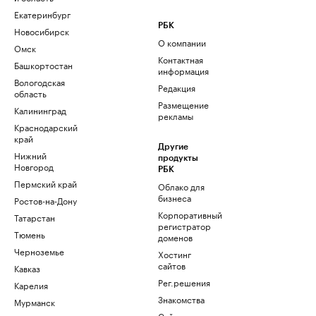
Екатеринбург
РБК
Новосибирск
О компании
Омск
Контактная
Башкортостан
информация
Вологодская
Редакция
область
Размещение
Калининград
рекламы
Краснодарский
край
Другие
Нижний
продукты
Новгород
РБК
Пермский край
Облако для
бизнеса
Ростов-на-Дону
Корпоративный
Татарстан
регистратор
Тюмень
доменов
Черноземье
Хостинг
сайтов
Кавказ
Рег.решения
Карелия
Знакомства
Мурманск
Сайт