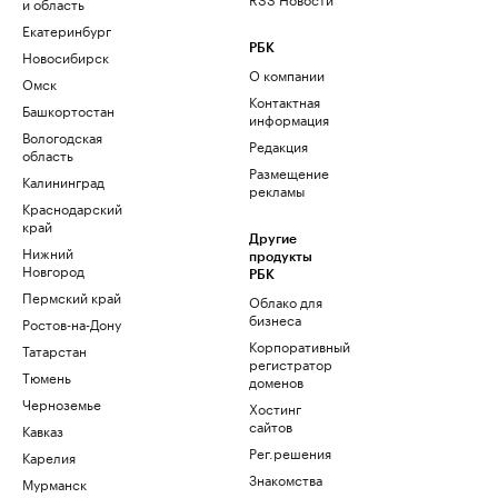
и область
Екатеринбург
РБК
Новосибирск
О компании
Омск
Контактная
Башкортостан
информация
Вологодская
Редакция
область
Размещение
Калининград
рекламы
Краснодарский
край
Другие
Нижний
продукты
Новгород
РБК
Пермский край
Облако для
бизнеса
Ростов-на-Дону
Корпоративный
Татарстан
регистратор
Тюмень
доменов
Черноземье
Хостинг
сайтов
Кавказ
Рег.решения
Карелия
Знакомства
Мурманск