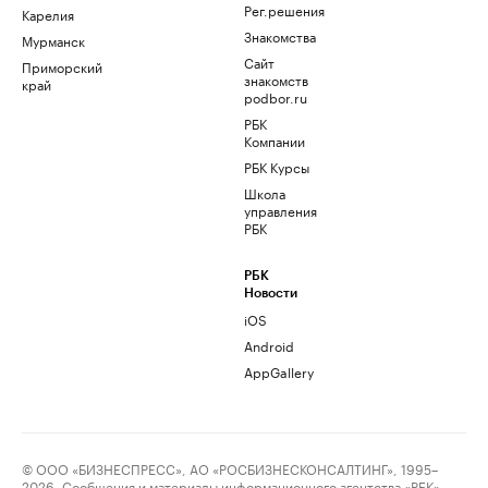
Рег.решения
Карелия
Знакомства
Мурманск
Сайт
Приморский
знакомств
край
podbor.ru
РБК
Компании
РБК Курсы
Школа
управления
РБК
РБК
Новости
iOS
Android
AppGallery
© ООО «БИЗНЕСПРЕСС», АО «РОСБИЗНЕСКОНСАЛТИНГ», 1995–
2026. Сообщения и материалы информационного агентства «РБК»