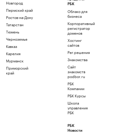
Новгород
РБК
Пермский край
Облако для
бизнеса
Ростов-на-Дону
Корпоративный
Татарстан
регистратор
Тюмень
доменов
Черноземье
Хостинг
сайтов
Кавказ
Рег.решения
Карелия
Знакомства
Мурманск
Сайт
Приморский
знакомств
край
podbor.ru
РБК
Компании
РБК Курсы
Школа
управления
РБК
РБК
Новости