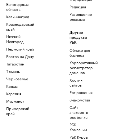
Вологодская
Редакция
область
Размещение
Калининград
рекламы
Краснодарский
край
Другие
Нижний
продукты
Новгород
РБК
Пермский край
Облако для
бизнеса
Ростов-на-Дону
Корпоративный
Татарстан
регистратор
Тюмень
доменов
Черноземье
Хостинг
сайтов
Кавказ
Рег.решения
Карелия
Знакомства
Мурманск
Сайт
Приморский
знакомств
край
podbor.ru
РБК
Компании
РБК Курсы