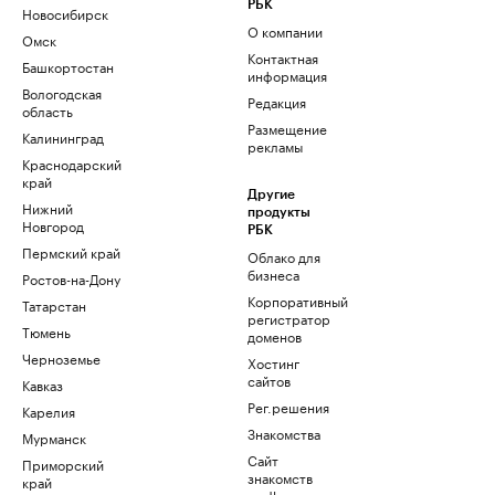
РБК
Новосибирск
О компании
Омск
Контактная
Башкортостан
информация
Вологодская
Редакция
область
Размещение
Калининград
рекламы
Краснодарский
край
Другие
Нижний
продукты
Новгород
РБК
Пермский край
Облако для
бизнеса
Ростов-на-Дону
Корпоративный
Татарстан
регистратор
Тюмень
доменов
Черноземье
Хостинг
сайтов
Кавказ
Рег.решения
Карелия
Знакомства
Мурманск
Сайт
Приморский
знакомств
край
podbor.ru