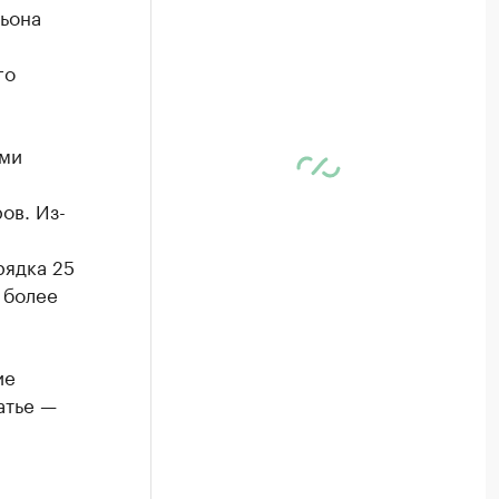
льона
го
ами
ов. Из-
рядка 25
 более
ие
атье —