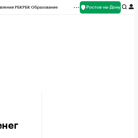
Ростов-на-Дону
вления РБК
РБК Образование
редитные рейтинги
Франшизы
Газета
ок наличной валюты
енег