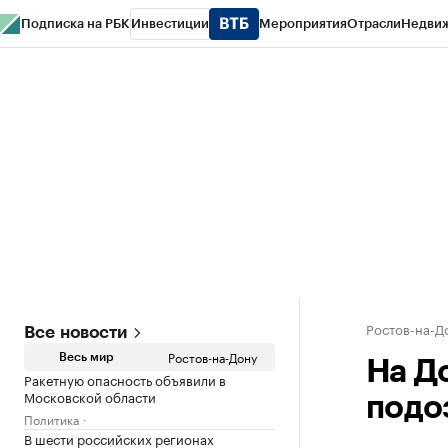
Подписка на РБК
Инвестиции
Мероприятия
Отрасли
Недви
РБК Курсы
РБК Life
Тренды
Визионеры
Национальные проекты
Горо
Спецпроекты СПб
Конференции СПб
Спецпроекты
Проверка конт
Ростов-на-Д
Все новости
Ростов-на-Дону
Весь мир
На Д
Ракетную опасность объявили в
Московской области
подо
Политика
В шести российских регионах