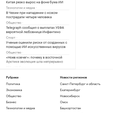
Китая резко вырос на фоне бума ИИ
Технологии и медиа
В Чехии при нападении с ножом
пострадали четыре человека
Общество
Telegraph сообщил о выплатах УЕФА
вероятной любовнице Инфантино
Спорт
Ученые оценили риски от созданных с
помощью ИИ искусственных вирусов
Общество
«Ноев ковчег»: почему в восточной
Арктике эволюция шла непрерывно
РБК и УК Первая
Сооснователь Wikipedia назвал ее
рупором пропаганды под эгидой ЦРУ
Рубрики
Новости регионов
Технологии и медиа
Политика
Санкт-Петербург и область
Зеленский встретился с президентом
Экономика
Екатеринбург
Сербии Вучичем
Общество
Новосибирск
Политика
Как устроены приватные террасы в
Бизнес
Омск
квартирах «Серии плюс»
Технологии и медиа
Башкортостан
РБК и ПИК Серия плюс