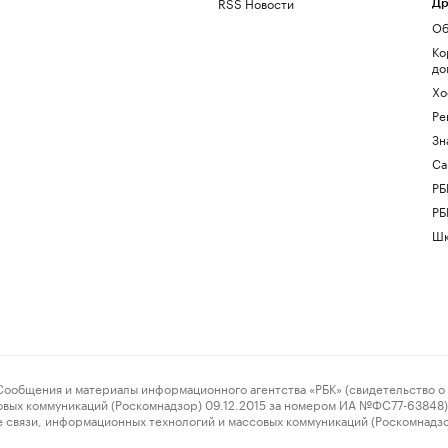
RSS Новости
Др
Об
Ко
до
Хо
Ре
Зн
Са
РБ
РБ
Шк
ения и материалы информационного агентства «РБК» (свидетельство о 
овых коммуникаций (Роскомнадзор) 09.12.2015 за номером ИА №ФС77-63848) 
 связи, информационных технологий и массовых коммуникаций (Роскомнадз