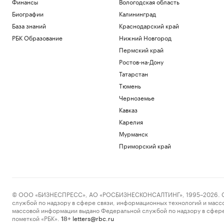
Финансы
Вологодская область
Экс-президент Финляндии усомнился в
Биографии
Калининград
сценарии нападения России на НАТО
База знаний
Краснодарский край
Политика
Глава «Эксмо» назвал книгу, которая
РБК Образование
Нижний Новгород
поможет стать «лучшей версией себя»
Пермский край
РАДИО
Ростов-на-Дону
Общество
Татарстан
Мадьяр ответил на вопрос, останется
ли «Росатом» подрядчиком на
Тюмень
«Пакш-2»
Черноземье
Политика
Кавказ
Росфинмониторинг рассказал, как
помог выявить криптомошенников в
Карелия
Москве
Мурманск
Политика
Приморский край
Загрузить еще
© ООО «БИЗНЕСПРЕСС», АО «РОСБИЗНЕСКОНСАЛТИНГ», 1995–2026. Сообщ
службой по надзору в сфере связи, информационных технологий и масс
массовой информации выдано Федеральной службой по надзору в сфере
пометкой «РБК».
letters@rbc.ru
18+