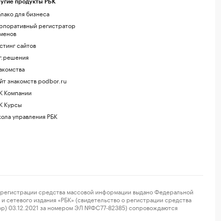
угие продукты РБК
лако для бизнеса
рпоративный регистратор
менов
стинг сайтов
г.решения
акомства
йт знакомств podbor.ru
К Компании
К Курсы
ола управления РБК
регистрации средства массовой информации выдано Федеральной
и сетевого издания «РБК» (свидетельство о регистрации средства
ор) 03.12.2021 за номером ЭЛ №ФС77-82385) сопровождаются