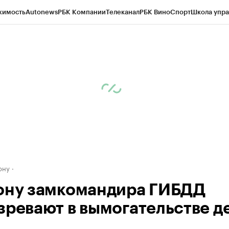
жимость
Autonews
РБК Компании
Телеканал
РБК Вино
Спорт
Школа упра
д
Стиль
Крипто
РБК Бизнес-среда
Дискуссионный клуб
Исследования
К
рагентов
Политика
Экономика
Бизнес
Технологии и медиа
Финансы
Рын
ону
ону замкомандира ГИБДД
зревают в вымогательстве д