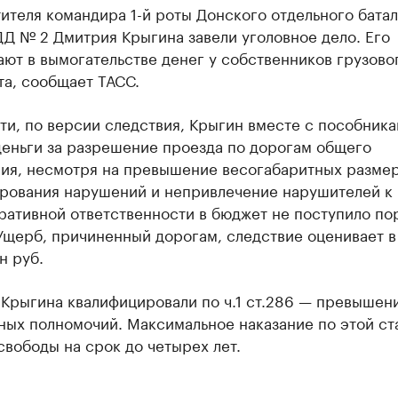
ителя командира 1-й роты Донского отдельного бата
Д № 2 Дмитрия Крыгина завели уголовное дело. Его
ют в вымогательстве денег у собственников грузово
та, сообщает ТАСС.
ти, по версии следствия, Крыгин вместе с пособник
деньги за разрешение проезда по дорогам общего
ния, несмотря на превышение весогабаритных размер
ирования нарушений и непривлечение нарушителей к
ративной ответственности в бюджет не поступило по
Ущерб, причиненный дорогам, следствие оценивает в
н руб.
 Крыгина квалифицировали по ч.1 ст.286 — превышен
ных полномочий. Максимальное наказание по этой ст
вободы на срок до четырех лет.