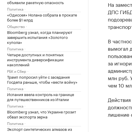
объявили ракетную опасность
На замест
Политика
ДПС ГИБД
«Одиссея» Нолана собрала в прокате
подозрева
более $1 млрд
транспор
Общество
Bloomberg узнал, когда планируют
завершить испытания «Золотого
В частнос
купола»
вымогал 
Политика
Четыре доступных и понятных
пользова
инструмента диверсификации
за игнор
накоплений
админист
РБК и Сбер
Трамп попросил уйти с заседания
млн руб. 
Госдепа раньше, чтобы «вести войну»
чем 10 мл
Политика
Испания ввела контроль на границе
Действия
для путешественников из Италии
Политика
должност
Bloomberg узнал, что Украине грозит
лишение с
обвал экспорта зерна
Политика
Экспорт синтетических алмазов из