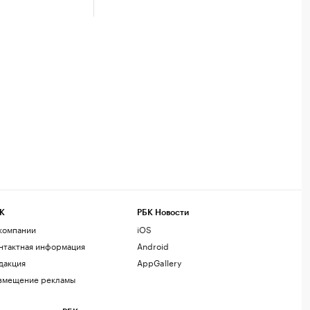
К
РБК Новости
компании
iOS
нтактная информация
Android
дакция
AppGallery
змещение рекламы