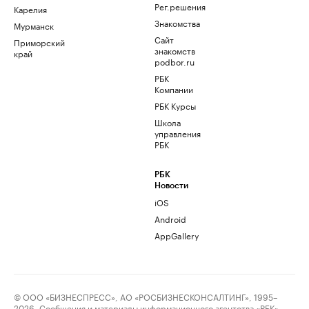
Рег.решения
Карелия
Знакомства
Мурманск
Сайт
Приморский
знакомств
край
podbor.ru
РБК
Компании
РБК Курсы
Школа
управления
РБК
РБК
Новости
iOS
Android
AppGallery
© ООО «БИЗНЕСПРЕСС», АО «РОСБИЗНЕСКОНСАЛТИНГ», 1995–
2026. Сообщения и материалы информационного агентства «РБК»