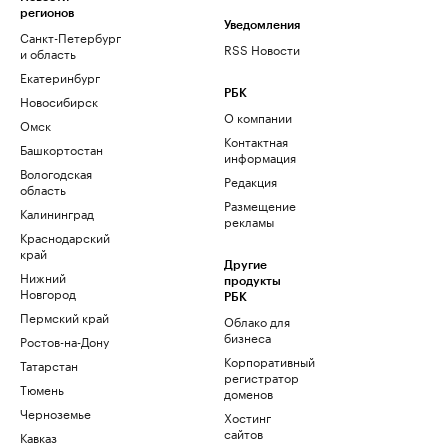
регионов
Уведомления
Санкт-Петербург
RSS Новости
и область
Екатеринбург
РБК
Новосибирск
О компании
Омск
Контактная
Башкортостан
информация
Вологодская
Редакция
область
Размещение
Калининград
рекламы
Краснодарский
край
Другие
Нижний
продукты
Новгород
РБК
Пермский край
Облако для
бизнеса
Ростов-на-Дону
Корпоративный
Татарстан
регистратор
Тюмень
доменов
Черноземье
Хостинг
сайтов
Кавказ