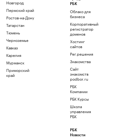
Новгород
РБК
Пермский край
Облако для
бизнеса
Ростов-на-Дону
Корпоративный
Татарстан
регистратор
Тюмень
доменов
Черноземье
Хостинг
сайтов
Кавказ
Рег.решения
Карелия
Знакомства
Мурманск
Сайт
Приморский
знакомств
край
podbor.ru
РБК
Компании
РБК Курсы
Школа
управления
РБК
РБК
Новости