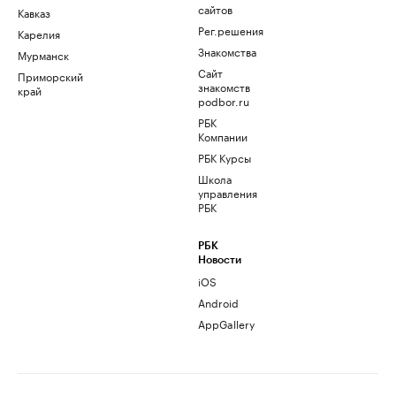
сайтов
Кавказ
Рег.решения
Карелия
Знакомства
Мурманск
Сайт
Приморский
знакомств
край
podbor.ru
РБК
Компании
РБК Курсы
Школа
управления
РБК
РБК
Новости
iOS
Android
AppGallery