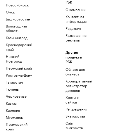
РБК
Новосибирск
О компании
Омск
Контактная
Башкортостан
информация
Вологодская
Редакция
область
Размещение
Калининград
рекламы
Краснодарский
край
Другие
Нижний
продукты
Новгород
РБК
Пермский край
Облако для
бизнеса
Ростов-на-Дону
Корпоративный
Татарстан
регистратор
Тюмень
доменов
Черноземье
Хостинг
сайтов
Кавказ
Рег.решения
Карелия
Знакомства
Мурманск
Сайт
Приморский
знакомств
край