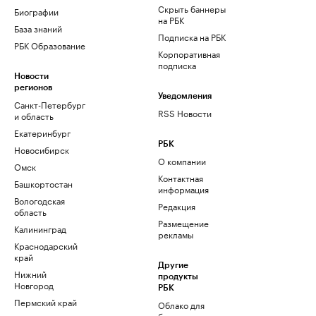
Скрыть баннеры
Биографии
на РБК
База знаний
Подписка на РБК
РБК Образование
Корпоративная
подписка
Новости
регионов
Уведомления
Санкт-Петербург
RSS Новости
и область
Екатеринбург
РБК
Новосибирск
О компании
Омск
Контактная
Башкортостан
информация
Вологодская
Редакция
область
Размещение
Калининград
рекламы
Краснодарский
край
Другие
Нижний
продукты
Новгород
РБК
Пермский край
Облако для
бизнеса