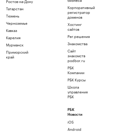
Ростов-на-Дону
Корпоративный
Татарстан
регистратор
Тюмень
доменов
Черноземье
Хостинг
сайтов
Кавказ
Рег.решения
Карелия
Знакомства
Мурманск
Сайт
Приморский
знакомств
край
podbor.ru
РБК
Компании
РБК Курсы
Школа
управления
РБК
РБК
Новости
iOS
Android