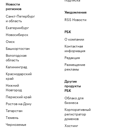
Новости
регионов
Уведомления
Санкт-Петербург
RSS Новости
и область
Екатеринбург
РБК
Новосибирск
О компании
Омск
Контактная
Башкортостан
информация
Вологодская
Редакция
область
Размещение
Калининград
рекламы
Краснодарский
край
Другие
Нижний
продукты
Новгород
РБК
Пермский край
Облако для
бизнеса
Ростов-на-Дону
Корпоративный
Татарстан
регистратор
Тюмень
доменов
Черноземье
Хостинг