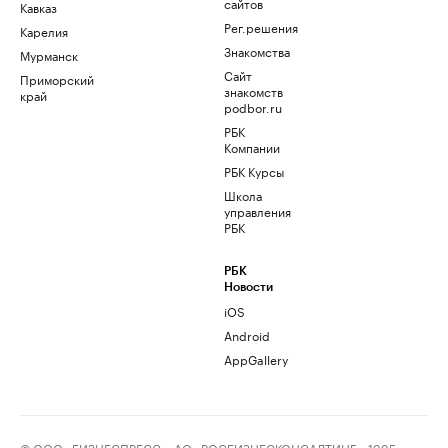
сайтов
Кавказ
Рег.решения
Карелия
Знакомства
Мурманск
Сайт
Приморский
знакомств
край
podbor.ru
РБК
Компании
РБК Курсы
Школа
управления
РБК
РБК
Новости
iOS
Android
AppGallery
© ООО «БИЗНЕСПРЕСС», АО «РОСБИЗНЕСКОНСАЛТИНГ», 1995–