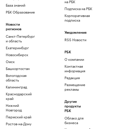
на РБК
База знаний
Подписка на РБК
РБК Образование
Корпоративная
подписка
Новости
регионов
Уведомления
Санкт-Петербург
RSS Новости
и область
Екатеринбург
РБК
Новосибирск
О компании
Омск
Контактная
Башкортостан
информация
Вологодская
Редакция
область
Размещение
Калининград
рекламы
Краснодарский
край
Другие
Нижний
продукты
Новгород
РБК
Пермский край
Облако для
бизнеса
Ростов-на-Дону