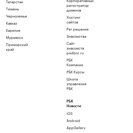
Корпоративный
Татарстан
регистратор
Тюмень
доменов
Черноземье
Хостинг
сайтов
Кавказ
Рег.решения
Карелия
Знакомства
Мурманск
Сайт
Приморский
знакомств
край
podbor.ru
РБК
Компании
РБК Курсы
Школа
управления
РБК
РБК
Новости
iOS
Android
AppGallery