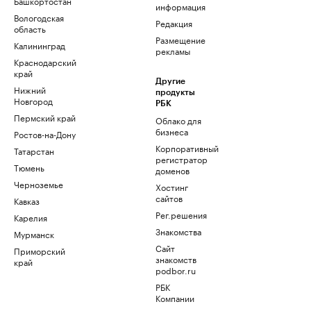
Башкортостан
информация
Вологодская
Редакция
область
Размещение
Калининград
рекламы
Краснодарский
край
Другие
Нижний
продукты
Новгород
РБК
Пермский край
Облако для
бизнеса
Ростов-на-Дону
Корпоративный
Татарстан
регистратор
Тюмень
доменов
Черноземье
Хостинг
сайтов
Кавказ
Рег.решения
Карелия
Знакомства
Мурманск
Сайт
Приморский
знакомств
край
podbor.ru
РБК
Компании