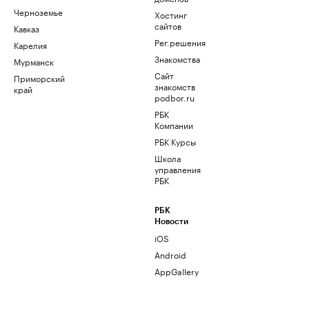
Черноземье
Хостинг
сайтов
Кавказ
Рег.решения
Карелия
Знакомства
Мурманск
Сайт
Приморский
знакомств
край
podbor.ru
РБК
Компании
РБК Курсы
Школа
управления
РБК
РБК
Новости
iOS
Android
AppGallery