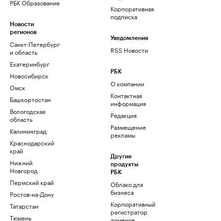
РБК Образование
Корпоративная
подписка
Новости
регионов
Уведомления
Санкт-Петербург
RSS Новости
и область
Екатеринбург
РБК
Новосибирск
О компании
Омск
Контактная
Башкортостан
информация
Вологодская
Редакция
область
Размещение
Калининград
рекламы
Краснодарский
край
Другие
Нижний
продукты
Новгород
РБК
Пермский край
Облако для
бизнеса
Ростов-на-Дону
Корпоративный
Татарстан
регистратор
Тюмень
доменов