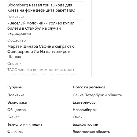
Bloomberg назвал три выхода для
Киева на фоне дефицита ракет ПВО
Политика
«Веселый молочник» Уолкер купил
билеты в Стамбул на случай
выдворения
Общество
Марат и Динара Сафины сыграют с
Федерером и Ли На на турнире в
Шанхае
Спорт
ТАСС узнал о возможности скорого
визита Уиткоффа и Кушнера в Москву
Политика
Кабмин РФ может запустить льготную
Рубрики
Новости регионов
ипотеку для достройки домов в Крыму
Политика
Санкт-Петербург и область
Экономика
Екатеринбург
Ростов-на-Дону
Общество
Новосибирск
Семь признаков успешного бизнес-
центра
Бизнес
Омск
РБК и Upside
Технологии и медиа
Башкортостан
Карапетян поблагодарил сторонников,
Финансы
Вологодская область
посещавших его во время ареста