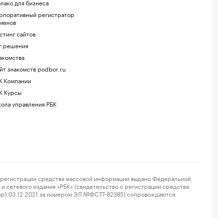
лако для бизнеса
рпоративный регистратор
менов
стинг сайтов
г.решения
акомства
йт знакомств podbor.ru
К Компании
К Курсы
ола управления РБК
регистрации средства массовой информации выдано Федеральной
и сетевого издания «РБК» (свидетельство о регистрации средства
ор) 03.12.2021 за номером ЭЛ №ФС77-82385) сопровождаются