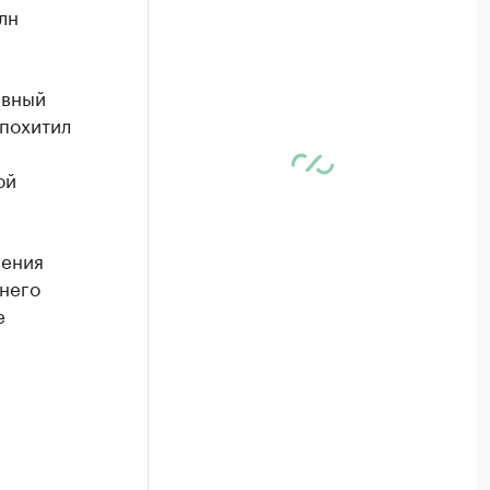
лн
авный
 похитил
ой
шения
него
е