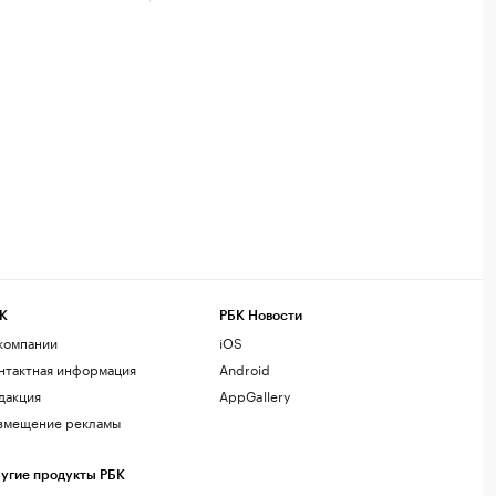
К
РБК Новости
компании
iOS
нтактная информация
Android
дакция
AppGallery
змещение рекламы
угие продукты РБК