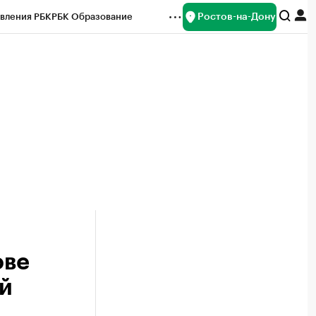
Ростов-на-Дону
вления РБК
РБК Образование
редитные рейтинги
Франшизы
Газета
ок наличной валюты
ове
ей