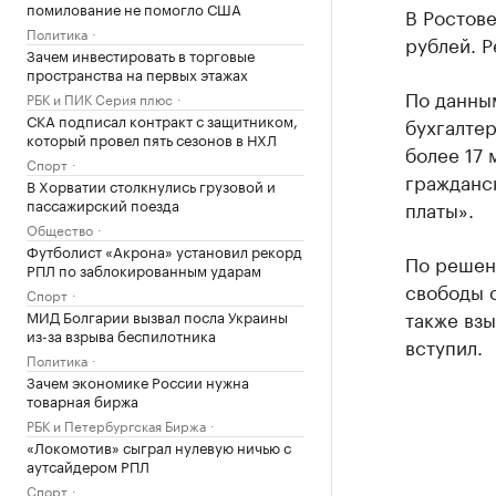
помилование не помогло США
В Ростове
Политика
рублей. 
Зачем инвестировать в торговые
пространства на первых этажах
По данны
РБК и ПИК Серия плюс
СКА подписал контракт с защитником,
бухгалтер
который провел пять сезонов в НХЛ
более 17 
Спорт
гражданс
В Хорватии столкнулись грузовой и
пассажирский поезда
платы».
Общество
Футболист «Акрона» установил рекорд
По решен
РПЛ по заблокированным ударам
свободы с
Спорт
также вз
МИД Болгарии вызвал посла Украины
из-за взрыва беспилотника
вступил.
Политика
Зачем экономике России нужна
товарная биржа
РБК и Петербургская Биржа
«Локомотив» сыграл нулевую ничью с
аутсайдером РПЛ
Спорт