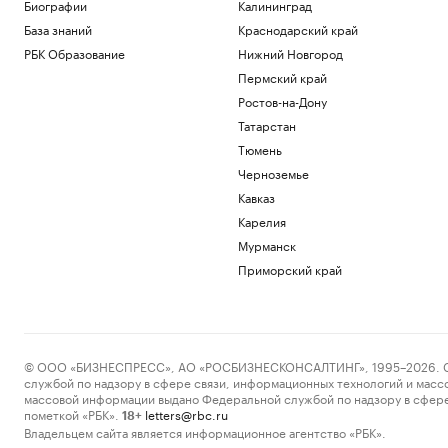
Биографии
Калининград
Политика
База знаний
Краснодарский край
Зеленский заявил о почти полном
отсутствии целых тепловых
РБК Образование
Нижний Новгород
электростанций
Пермский край
Политика
Ростов-на-Дону
Мельникова заявила, что после
невыдачи визы на ЧЕ ей жаль своего
Татарстан
здоровья
Тюмень
Спорт
Черноземье
Сын Джо Байдена рассказал о сильной
Кавказ
боли отца из-за рака
Карелия
Общество
В Геленджике возобновили работу
Мурманск
пляжей после отмены режима
Приморский край
опасности БПЛА
Общество
Загрузить еще
© ООО «БИЗНЕСПРЕСС», АО «РОСБИЗНЕСКОНСАЛТИНГ», 1995–2026. Сообщ
службой по надзору в сфере связи, информационных технологий и масс
массовой информации выдано Федеральной службой по надзору в сфере
пометкой «РБК».
letters@rbc.ru
18+
Владельцем сайта является информационное агентство «РБК».