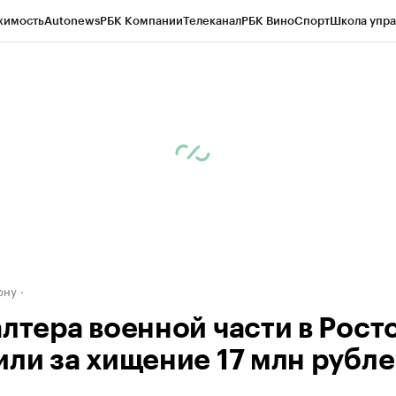
жимость
Autonews
РБК Компании
Телеканал
РБК Вино
Спорт
Школа упра
д
Стиль
Крипто
РБК Бизнес-среда
Дискуссионный клуб
Исследования
К
рагентов
Политика
Экономика
Бизнес
Технологии и медиа
Финансы
Рын
ону
алтера военной части в Рост
или за хищение 17 млн рубл