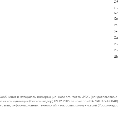
Об
Ко
до
Хо
Ре
Зн
Са
РБ
РБ
Шк
ения и материалы информационного агентства «РБК» (свидетельство о 
овых коммуникаций (Роскомнадзор) 09.12.2015 за номером ИА №ФС77-63848) 
 связи, информационных технологий и массовых коммуникаций (Роскомнадз