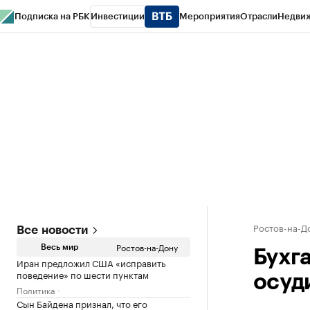
Подписка на РБК
Инвестиции
Мероприятия
Отрасли
Недви
РБК Курсы
РБК Life
Тренды
Визионеры
Национальные проекты
Горо
Спецпроекты СПб
Конференции СПб
Спецпроекты
Проверка конт
Ростов-на-Д
Все новости
Ростов-на-Дону
Весь мир
Бухг
Иран предложил США «исправить
поведение» по шести пунктам
осуд
Политика
Сын Байдена признал, что его