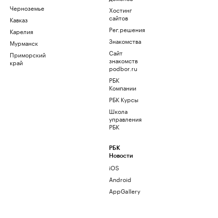
Черноземье
Хостинг
сайтов
Кавказ
Рег.решения
Карелия
Знакомства
Мурманск
Сайт
Приморский
знакомств
край
podbor.ru
РБК
Компании
РБК Курсы
Школа
управления
РБК
РБК
Новости
iOS
Android
AppGallery