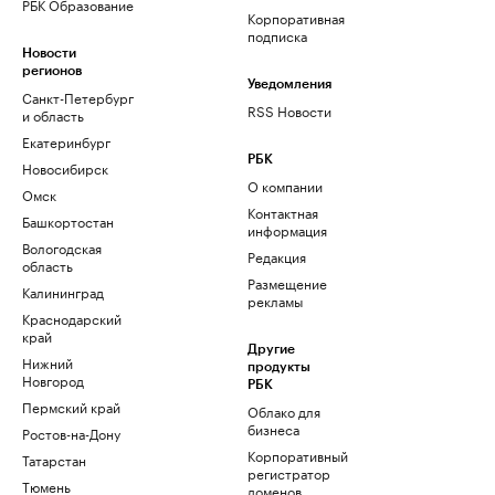
РБК Образование
Корпоративная
подписка
Новости
регионов
Уведомления
Санкт-Петербург
RSS Новости
и область
Екатеринбург
РБК
Новосибирск
О компании
Омск
Контактная
Башкортостан
информация
Вологодская
Редакция
область
Размещение
Калининград
рекламы
Краснодарский
край
Другие
Нижний
продукты
Новгород
РБК
Пермский край
Облако для
бизнеса
Ростов-на-Дону
Корпоративный
Татарстан
регистратор
Тюмень
доменов