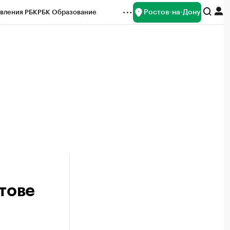
Ростов-на-Дону
вления РБК
РБК Образование
редитные рейтинги
Франшизы
Газета
ок наличной валюты
тове