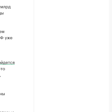
 млрд
цы
ем
РФ уже
ойдется
это
,
ены
которые