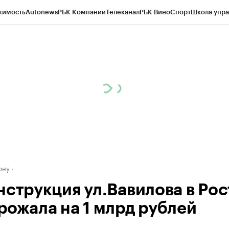
жимость
Autonews
РБК Компании
Телеканал
РБК Вино
Спорт
Школа упра
д
Стиль
Крипто
РБК Бизнес-среда
Дискуссионный клуб
Исследования
К
рагентов
Политика
Экономика
Бизнес
Технологии и медиа
Финансы
Рын
ону
нструкция ул.Вавилова в Рос
рожала на 1 млрд рублей