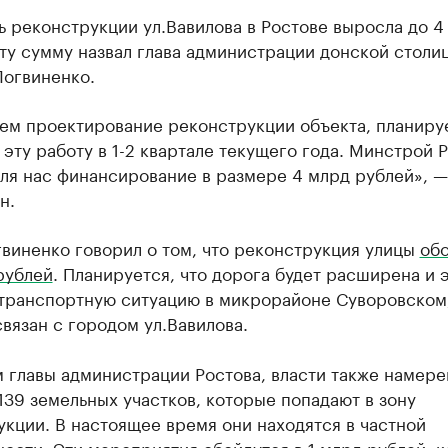
 реконструкции ул.Вавилова в Ростове выросла до 4
ту сумму назвал глава администрации донской столи
Логвиненко.
ем проектирование реконструкции объекта, планиру
 эту работу в 1-2 квартале текущего года. Минстрой 
ля нас финансирование в размере 4 млрд рублей», —
н.
виненко говорил о том, что реконструкция улицы
об
рублей
. Планируется, что дорога будет расширена и 
 транспортную ситуацию в микрорайоне Суворовском
вязан с городом ул.Вавилова.
 главы администрации Ростова, власти также намер
139 земельных участков, которые попадают в зону
кции. В настоящее время они находятся в частной
ости. Эти мероприятия обойдутся в 1 млрд рублей, 