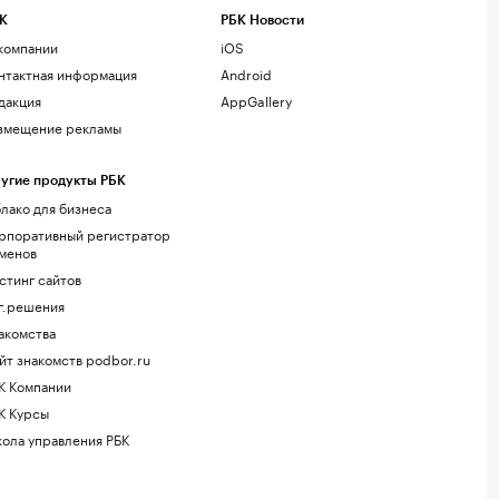
К
РБК Новости
компании
iOS
нтактная информация
Android
дакция
AppGallery
змещение рекламы
угие продукты РБК
лако для бизнеса
рпоративный регистратор
менов
стинг сайтов
г.решения
акомства
йт знакомств podbor.ru
К Компании
К Курсы
ола управления РБК