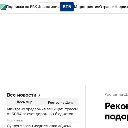
Подписка на РБК
Инвестиции
Мероприятия
Отрасли
Недви
РБК Курсы
РБК Life
Тренды
Визионеры
Национальные проекты
Горо
Спецпроекты СПб
Конференции СПб
Спецпроекты
Проверка конт
Ростов-на-Д
Все новости
Ростов-на-Дону
Весь мир
Реко
Минтранс предложил защищать трассы
от БПЛА за счет дорожных бюджетов
подо
Политика
Супруге главы издательства «Джем»