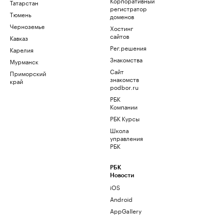
Корпоративный
Татарстан
регистратор
Тюмень
доменов
Черноземье
Хостинг
сайтов
Кавказ
Рег.решения
Карелия
Знакомства
Мурманск
Сайт
Приморский
знакомств
край
podbor.ru
РБК
Компании
РБК Курсы
Школа
управления
РБК
РБК
Новости
iOS
Android
AppGallery