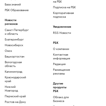
на РБК
База знаний
Подписка на РБК
РБК Образование
Корпоративная
подписка
Новости
регионов
Уведомления
Санкт-Петербург
RSS Новости
и область
Екатеринбург
РБК
Новосибирск
О компании
Омск
Контактная
Башкортостан
информация
Вологодская
Редакция
область
Размещение
Калининград
рекламы
Краснодарский
край
Другие
Нижний
продукты
Новгород
РБК
Пермский край
Облако для
бизнеса
Ростов-на-Дону