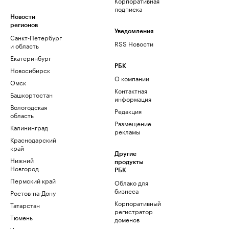
Корпоративная
подписка
Новости
регионов
Уведомления
Санкт-Петербург
RSS Новости
и область
Екатеринбург
РБК
Новосибирск
О компании
Омск
Контактная
Башкортостан
информация
Вологодская
Редакция
область
Размещение
Калининград
рекламы
Краснодарский
край
Другие
Нижний
продукты
Новгород
РБК
Пермский край
Облако для
бизнеса
Ростов-на-Дону
Корпоративный
Татарстан
регистратор
Тюмень
доменов