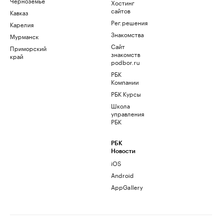
Черноземье
Хостинг
сайтов
Кавказ
Рег.решения
Карелия
Знакомства
Мурманск
Сайт
Приморский
знакомств
край
podbor.ru
РБК
Компании
РБК Курсы
Школа
управления
РБК
РБК
Новости
iOS
Android
AppGallery