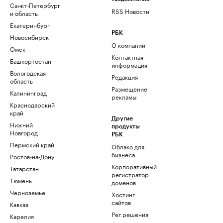
Санкт-Петербург
RSS Новости
и область
Екатеринбург
РБК
Новосибирск
О компании
Омск
Контактная
Башкортостан
информация
Вологодская
Редакция
область
Размещение
Калининград
рекламы
Краснодарский
край
Другие
Нижний
продукты
Новгород
РБК
Пермский край
Облако для
бизнеса
Ростов-на-Дону
Корпоративный
Татарстан
регистратор
Тюмень
доменов
Черноземье
Хостинг
сайтов
Кавказ
Рег.решения
Карелия