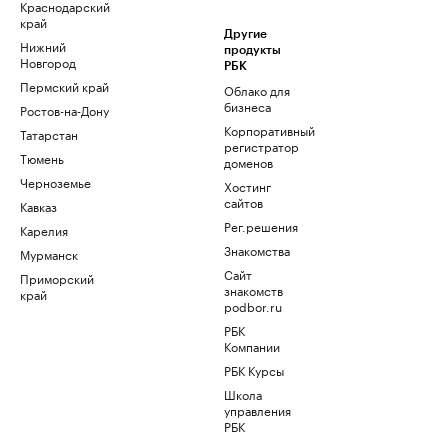
Краснодарский
край
Другие
Нижний
продукты
Новгород
РБК
Пермский край
Облако для
бизнеса
Ростов-на-Дону
Корпоративный
Татарстан
регистратор
Тюмень
доменов
Черноземье
Хостинг
сайтов
Кавказ
Рег.решения
Карелия
Знакомства
Мурманск
Сайт
Приморский
знакомств
край
podbor.ru
РБК
Компании
РБК Курсы
Школа
управления
РБК