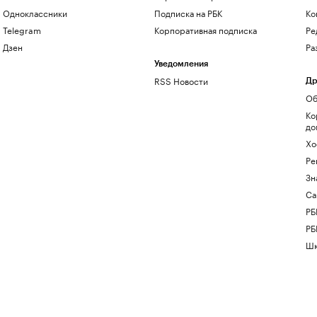
Одноклассники
Подписка на РБК
Ко
Telegram
Корпоративная подписка
Ре
Дзен
Ра
Уведомления
RSS Новости
Др
Об
Ко
до
Хо
Ре
Зн
Са
РБ
РБ
Шк