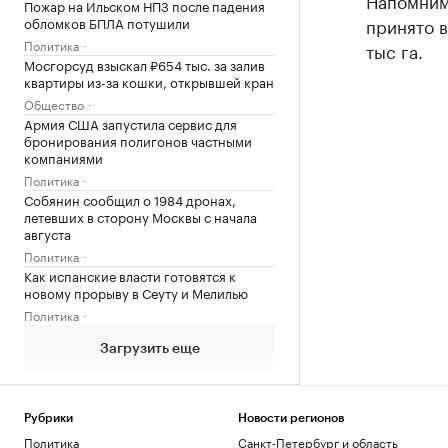
Напомним
Пожар на Ильском НПЗ после падения
обломков БПЛА потушили
принято в
Политика
тыс га.
Мосгорсуд взыскал ₽654 тыс. за залив
квартиры из-за кошки, открывшей кран
Общество
Армия США запустила сервис для
бронирования полигонов частными
компаниями
Политика
Собянин сообщил о 1984 дронах,
летевших в сторону Москвы с начала
августа
Политика
Как испанские власти готовятся к
новому прорыву в Сеуту и Мелилью
Политика
Загрузить еще
Рубрики
Новости регионов
Политика
Санкт-Петербург и область