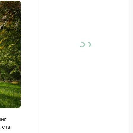
ния
тета