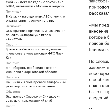
заксобран
Собянин показал кадры с почти 2 тыс.
БПЛА, летевшими к Москве за неделю
природоп
Политика
рассказал
В Хакасии на отдельных АЗС отменили
ограничения на отпуск топлива
«Мы пред
Экономика
внесения
ЭСК признала правильным назначение
пенальти «Спартаку» в игре с
которые 
«Ахматом»
поясов б
Спорт
Единый г
Трамп возобновил попытки уволить
члена совета управляющих ФРС Лизу
Кук
По словам
Политика
законом 
Минобороны сообщило о взятии
Ивановки в Харьковской области
лесопарк
Политика
с особым
Пашинян и Алиев провели телефонный
пояса к 
разговор о мирном соглашении
было выну
Общество
Экс-тренер «Спартака» Слишкович
сведений
возглавил казахстанский клуб
Спорт