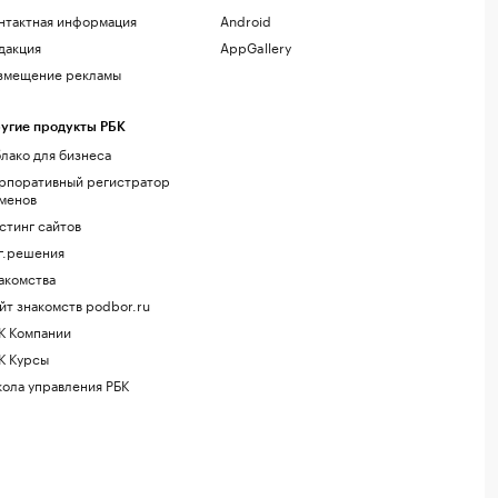
нтактная информация
Android
дакция
AppGallery
змещение рекламы
угие продукты РБК
лако для бизнеса
рпоративный регистратор
менов
стинг сайтов
г.решения
акомства
йт знакомств podbor.ru
К Компании
К Курсы
ола управления РБК