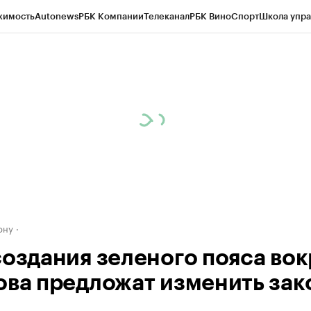
жимость
Autonews
РБК Компании
Телеканал
РБК Вино
Спорт
Школа упра
д
Стиль
Крипто
РБК Бизнес-среда
Дискуссионный клуб
Исследования
К
рагентов
Политика
Экономика
Бизнес
Технологии и медиа
Финансы
Рын
ону
создания зеленого пояса вок
ова предложат изменить зак