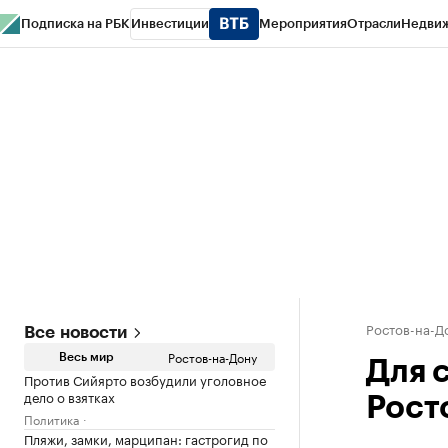
Подписка на РБК
Инвестиции
Мероприятия
Отрасли
Недви
РБК Курсы
РБК Life
Тренды
Визионеры
Национальные проекты
Горо
Спецпроекты СПб
Конференции СПб
Спецпроекты
Проверка конт
Ростов-на-Д
Все новости
Ростов-на-Дону
Весь мир
Для 
Против Сийярто возбудили уголовное
дело о взятках
Рост
Политика
Пляжи, замки, марципан: гастрогид по