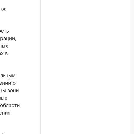
тва
ость
рации,
ных
х в
альным
ений о
ны зоны
ные
 области
ения