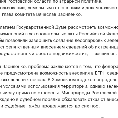
ия Ростовской области по аграрной политике,
ользованию, земельным отношениям и делам казачес
 глава комитета Вячеслав Василенко.
лагаем Государственной Думе рассмотреть возможн
 изменений в законодательные акты Российской Феде
бы позволили завершить создание лесопарковых зеле
еспрепятственным внесением сведений об их граница
осударственный реестр недвижимости», — заявил он.
 Василенко, проблема заключается в том, что федер
не предусмотрена возможность внесения в ЕГРН свед
овых зеленых поясах. В Земельном кодексе определе
и условиями использования территории, однако зеле
их числу прямо не отнесены. Минприроды Ростовской
ждено в судебном порядке обжаловать отказ от внес
 и судебные тяжбы продолжаются до сих пор.