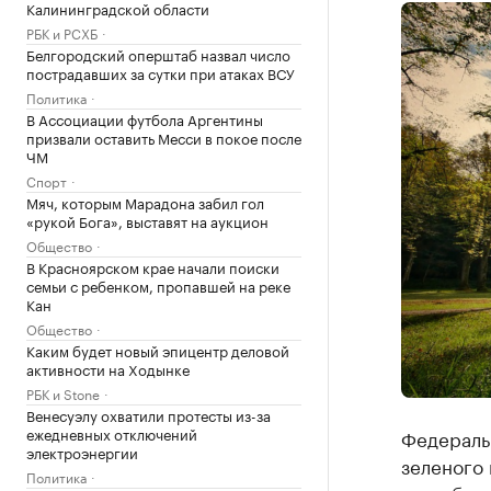
Калининградской области
РБК и РСХБ
Белгородский оперштаб назвал число
пострадавших за сутки при атаках ВСУ
Политика
В Ассоциации футбола Аргентины
призвали оставить Месси в покое после
ЧМ
Спорт
Мяч, которым Марадона забил гол
«рукой Бога», выставят на аукцион
Общество
В Красноярском крае начали поиски
семьи с ребенком, пропавшей на реке
Кан
Общество
Каким будет новый эпицентр деловой
активности на Ходынке
РБК и Stone
Венесуэлу охватили протесты из-за
ежедневных отключений
Федераль
электроэнергии
зеленого 
Политика