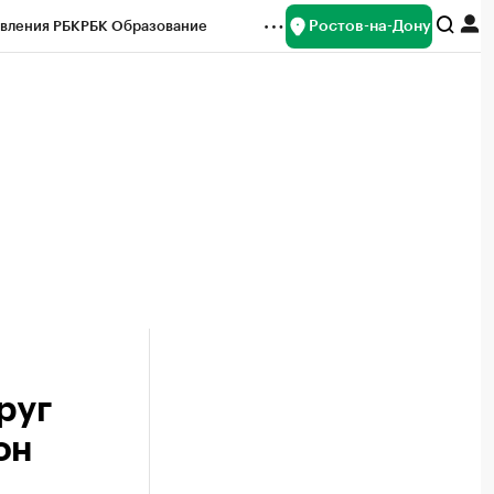
Ростов-на-Дону
вления РБК
РБК Образование
редитные рейтинги
Франшизы
Газета
ок наличной валюты
руг
он