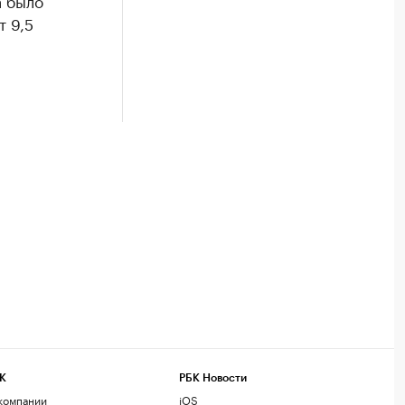
а было
т 9,5
К
РБК Новости
компании
iOS