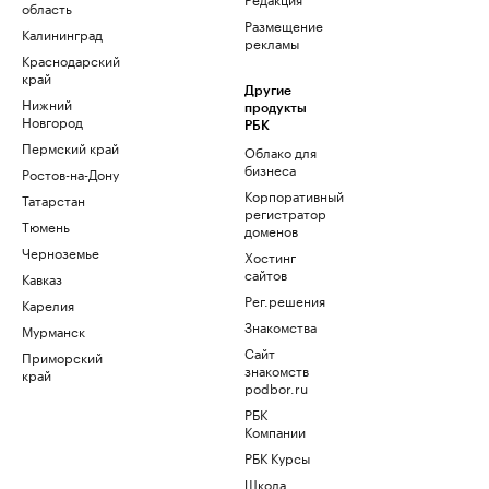
область
Размещение
Калининград
рекламы
Краснодарский
край
Другие
Нижний
продукты
Новгород
РБК
Пермский край
Облако для
бизнеса
Ростов-на-Дону
Корпоративный
Татарстан
регистратор
Тюмень
доменов
Черноземье
Хостинг
сайтов
Кавказ
Рег.решения
Карелия
Знакомства
Мурманск
Сайт
Приморский
знакомств
край
podbor.ru
РБК
Компании
РБК Курсы
Школа