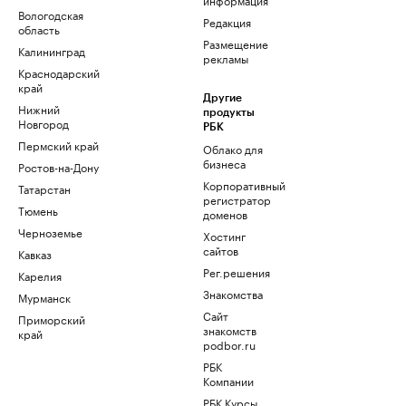
Вологодская
Редакция
область
Размещение
Калининград
рекламы
Краснодарский
край
Другие
Нижний
продукты
Новгород
РБК
Пермский край
Облако для
бизнеса
Ростов-на-Дону
Корпоративный
Татарстан
регистратор
Тюмень
доменов
Черноземье
Хостинг
сайтов
Кавказ
Рег.решения
Карелия
Знакомства
Мурманск
Сайт
Приморский
знакомств
край
podbor.ru
РБК
Компании
РБК Курсы