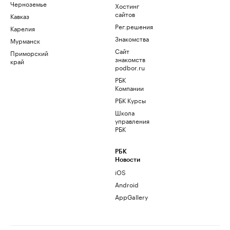
Черноземье
Хостинг
сайтов
Кавказ
Рег.решения
Карелия
Знакомства
Мурманск
Сайт
Приморский
знакомств
край
podbor.ru
РБК
Компании
РБК Курсы
Школа
управления
РБК
РБК
Новости
iOS
Android
AppGallery