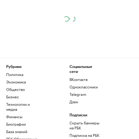
Рубрики
Социальные
сети
Политика
ВКонтакте
Экономика
Одноклассники
Общество
Telegram
Бизнес
Дзен
Технологии и
медиа
Финансы
Подписки
Скрыть баннеры
Биографии
на РБК
База знаний
Подписка на РБК
РБК Образование