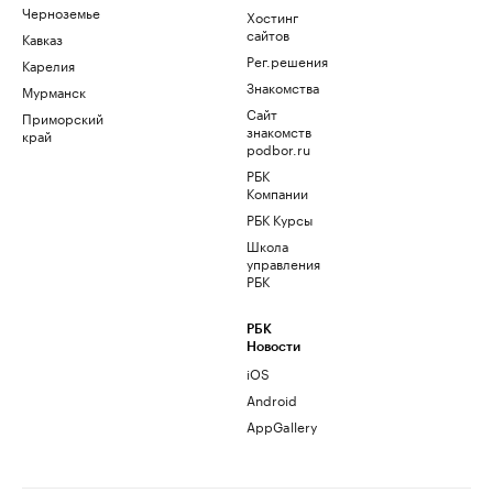
Черноземье
Хостинг
сайтов
Кавказ
Рег.решения
Карелия
Знакомства
Мурманск
Сайт
Приморский
знакомств
край
podbor.ru
РБК
Компании
РБК Курсы
Школа
управления
РБК
РБК
Новости
iOS
Android
AppGallery