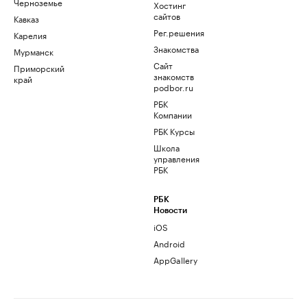
Черноземье
Хостинг
сайтов
Кавказ
Рег.решения
Карелия
Знакомства
Мурманск
Сайт
Приморский
знакомств
край
podbor.ru
РБК
Компании
РБК Курсы
Школа
управления
РБК
РБК
Новости
iOS
Android
AppGallery