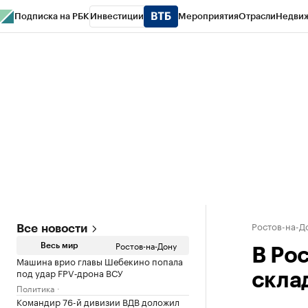
Подписка на РБК
Инвестиции
Мероприятия
Отрасли
Недви
РБК Курсы
РБК Life
Тренды
Визионеры
Национальные проекты
Горо
Спецпроекты СПб
Конференции СПб
Спецпроекты
Проверка конт
Ростов-на-Д
Все новости
Ростов-на-Дону
Весь мир
В Ро
Машина врио главы Шебекино попала
под удар FPV‑дрона ВСУ
склад
Политика
Командир 76-й дивизии ВДВ доложил