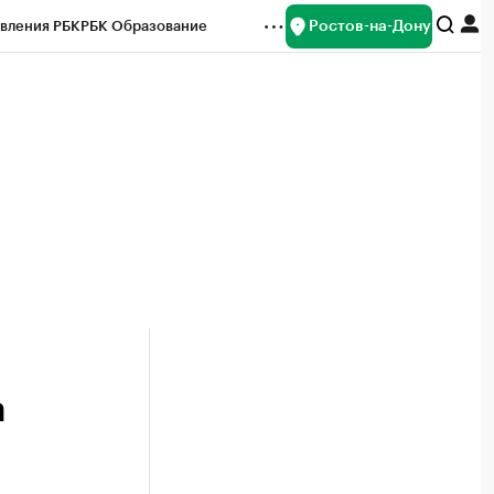
Ростов-на-Дону
вления РБК
РБК Образование
редитные рейтинги
Франшизы
Газета
ок наличной валюты
а