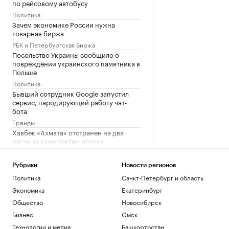
по рейсовому автобусу
Политика
Зачем экономике России нужна
товарная биржа
РБК и Петербургская Биржа
Посольство Украины сообщило о
повреждении украинского памятника в
Польше
Политика
Бывший сотрудник Google запустил
сервис, пародирующий работу чат-
бота
Тренды
Хавбек «Ахмата» отстранен на два
матча за удар локтем игрока
«Спартака»
Спорт
Рубрики
Новости регионов
Политика
Санкт-Петербург и область
Загрузить еще
Экономика
Екатеринбург
Общество
Новосибирск
Бизнес
Омск
Технологии и медиа
Башкортостан