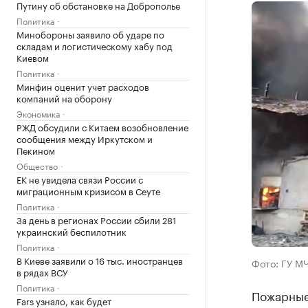
Путину об обстановке на Доброполье
Политика
Минобороны заявило об ударе по
складам и логистическому хабу под
Киевом
Политика
Минфин оценит учет расходов
компаний на оборону
Экономика
РЖД обсудили с Китаем возобновление
сообщения между Иркутском и
Пекином
Общество
ЕК не увидела связи России с
миграционным кризисом в Сеуте
Политика
За день в регионах России сбили 281
украинский беспилотник
Политика
В Киеве заявили о 16 тыс. иностранцев
Фото: ГУ МЧ
в рядах ВСУ
Политика
Пожарные
Fars узнало, как будет