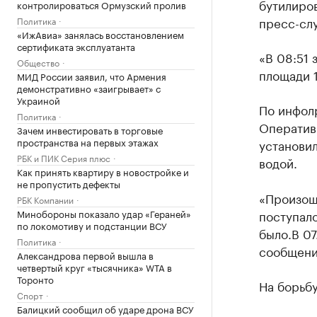
бутилиров
контролироваться Ормузский пролив
пресс-сл
Политика
«ИжАвиа» занялась восстановлением
сертификата эксплуатанта
«В 08:51 
Общество
площади 1
МИД России заявил, что Армения
демонстративно «заигрывает» с
Украиной
По инфол
Политика
Оператив
Зачем инвестировать в торговые
пространства на первых этажах
установил
РБК и ПИК Серия плюс
водой.
Как принять квартиру в новостройке и
не пропустить дефекты
«Произош
РБК Компании
Минобороны показало удар «Гераней»
поступало
по локомотиву и подстанции ВСУ
было.В 07
Политика
сообщени
Александрова первой вышла в
четвертый круг «тысячника» WTA в
Торонто
На борьбу
Спорт
Балицкий сообщил об ударе дрона ВСУ