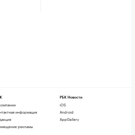
К
РБК Новости
компании
iOS
нтактная информация
Android
дакция
AppGallery
змещение рекламы