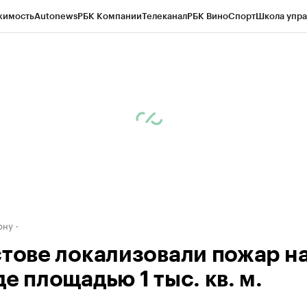
жимость
Autonews
РБК Компании
Телеканал
РБК Вино
Спорт
Школа упра
д
Стиль
Крипто
РБК Бизнес-среда
Дискуссионный клуб
Исследования
К
рагентов
Политика
Экономика
Бизнес
Технологии и медиа
Финансы
Рын
ону
стове локализовали пожар н
е площадью 1 тыс. кв. м.