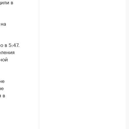
или в
 на
 в 5:47.
еления
ной
не
не
 в