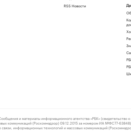
RSS Новости
Др
Об
Ко
до
Хо
Ре
Зн
Са
РБ
РБ
Шк
ения и материалы информационного агентства «РБК» (свидетельство о 
овых коммуникаций (Роскомнадзор) 09.12.2015 за номером ИА №ФС77-63848) 
 связи, информационных технологий и массовых коммуникаций (Роскомнадз