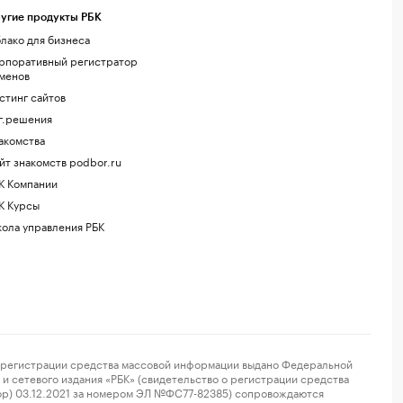
угие продукты РБК
лако для бизнеса
рпоративный регистратор
менов
стинг сайтов
г.решения
акомства
йт знакомств podbor.ru
К Компании
К Курсы
ола управления РБК
регистрации средства массовой информации выдано Федеральной
и сетевого издания «РБК» (свидетельство о регистрации средства
ор) 03.12.2021 за номером ЭЛ №ФС77-82385) сопровождаются