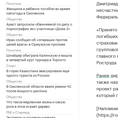
Дмитриад
Политика
Женщина и ребенок погибли во время
несчастн
непогоды в Смоленске
Федеральн
Общество
Арест запросили обвиняемой по делу о
порнографии экс-участнице «Дома-2»
«Принято
Общество
погибших
Иран сообщил об «операции против
страхова
целей врага» в Ормузском проливе
группово
Политика
главного 
Шнайдер обыграла Калинскую и вышла
в четвертый круг турнира в Торонто
Роструда 
Спорт
В горах Казахстана эвакуировали еще
Ранее
дир
одного туриста из России
также на
Общество
В Смоленской области ввели режим ЧС
проект ра
после мощного циклона
который п
Общество
Что такое медленная жизнь и какую
роль в этом играет дерево
[Напомни
РБК и Старквуд
(https://
Эксперты и студенты назвали