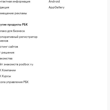
нтактная информация
Android
дакция
AppGallery
змещение рекламы
угие продукты РБК
лако для бизнеса
рпоративный регистратор
менов
стинг сайтов
г.решения
акомства
йт знакомств podbor.ru
К Компании
К Курсы
ола управления РБК