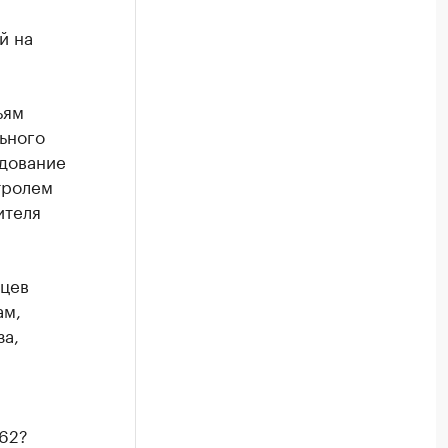
й на
ьям
ьного
едование
тролем
ителя
нцев
ам,
за,
b62?