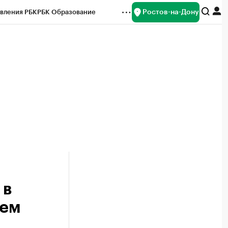
Ростов-на-Дону
вления РБК
РБК Образование
редитные рейтинги
Франшизы
Газета
ок наличной валюты
 в
аем