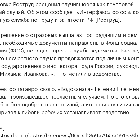
овка Роструд расценил случившееся как групповой
ый случай. Об этом сообщает «Интерфакс» со ссылко
ую служба по труду и занятости РФ (Роструд).
 решение о страховых выплатах пострадавшим и сем
, необходимые документы направлены в Фонд социал
ния (ФСС), передает пресс-служба ведомства. Рассл
го несчастного случая продолжается под личным кон
государственного инспектора труда России, руковод
Михаила Иванкова: », — отметили в ведомстве.
ектор таганрогского: «Водоканала» Евгений Плетме
звал произошедшее несчастным случаем. По его слов
бот был одобрен экспертизой, а источник наличия га
ривел к гибели рабочих устанавливает следствие.
м]
rostov.rbc.ru/rostov/freenews/60a7d13a9a7947a051536