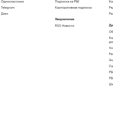
Одноклассники
Подписка на РБК
Ко
Telegram
Корпоративная подписка
Ре
Дзен
Ра
Уведомления
RSS Новости
Др
Об
Ко
до
Хо
Ре
Зн
Са
РБ
РБ
Шк