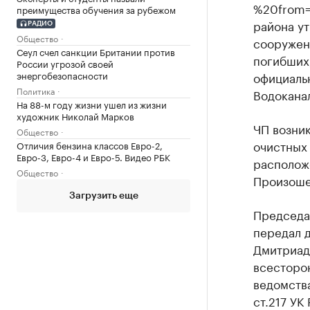
%20from=
преимущества обучения за рубежом
района ут
РАДИО
Общество
сооружени
Сеул счел санкции Британии против
погибших,
России угрозой своей
энергобезопасности
официаль
Политика
Водоканал
На 88-м году жизни ушел из жизни
художник Николай Марков
ЧП возни
Общество
очистных
Отличия бензина классов Евро-2,
Евро-3, Евро-4 и Евро-5. Видео РБК
располож
Общество
Произоше
Загрузить еще
Председа
передал 
Дмитриадо
всесторо
ведомства
ст.217 У