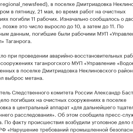
regional_newsfeed), в поселке Дмитриадовка Неклин
ром в пятницу, 21 мая, во время работ на очистных
ях погибли 11 рабочих. Изначально сообщалось о дв
 позже это число выросло до 10, а затем до 11. По
ным данным, погибшие были рабочими МУП «Управле
» Таганрога.
кло при проведении аварийно-восстановительных раб
 сооружениях таганрогского МУП «Управление «Водок
енных в поселке Дмитриадовка Неклиновского район
л выброс метана.
тель Следственного комитета России Александр Бас
дело погибших на очистных сооружениях в поселке
вка в центральный аппарат «для дальнейшего тщате
ннего расследования». Об этом сообщила пресс-слу
. По факту происшествия возбудили уголовное дело п
К РФ «Нарушение требований промышленной безопасн