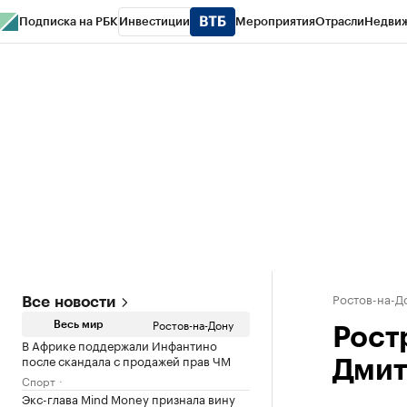
Подписка на РБК
Инвестиции
Мероприятия
Отрасли
Недви
РБК Курсы
РБК Life
Тренды
Визионеры
Национальные проекты
Горо
Спецпроекты СПб
Конференции СПб
Спецпроекты
Проверка конт
Ростов-на-Д
Все новости
Ростов-на-Дону
Весь мир
Ростр
В Африке поддержали Инфантино
после скандала с продажей прав ЧМ
Дмит
Спорт
Экс-глава Mind Money признала вину