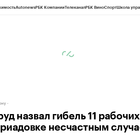
жимость
Autonews
РБК Компании
Телеканал
РБК Вино
Спорт
Школа упра
д
Стиль
Крипто
РБК Бизнес-среда
Дискуссионный клуб
Исследования
К
рагентов
Политика
Экономика
Бизнес
Технологии и медиа
Финансы
Рын
ону
уд назвал гибель 11 рабочих
риадовке несчастным случ