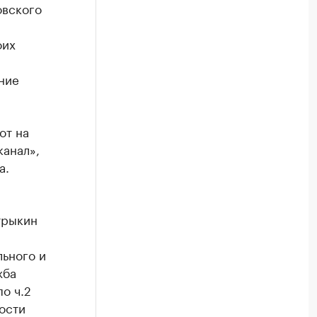
овского
оих
ние
от на
анал»,
а.
трыкин
льного и
жба
о ч.2
ости