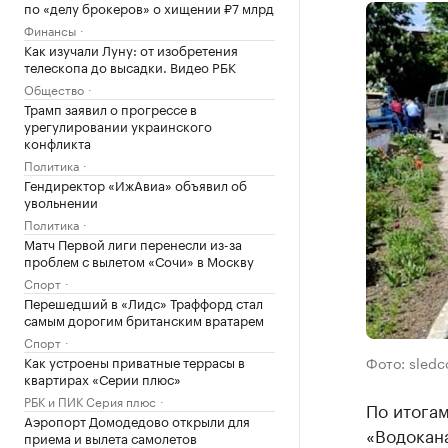
по «делу брокеров» о хищении ₽7 млрд
Финансы
Как изучали Луну: от изобретения
телескопа до высадки. Видео РБК
Общество
Трамп заявил о прогрессе в
урегулировании украинского
конфликта
Политика
Гендиректор «ИжАвиа» объявил об
увольнении
Политика
Матч Первой лиги перенесли из-за
проблем с вылетом «Сочи» в Москву
Спорт
Перешедший в «Лидс» Траффорд стал
самым дорогим британским вратарем
Спорт
Как устроены приватные террасы в
Фото: sledc
квартирах «Серии плюс»
РБК и ПИК Серия плюс
По итогам
Аэропорт Домодедово открыли для
«Водокана
приема и вылета самолетов