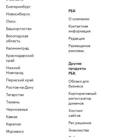
Екатеринбург
РБК
Новосибирск
О компании
Омск
Контактная
Башкортостан
информация
Вологодская
Редакция
область
Размещение
Калининград
рекламы
Краснодарский
край
Другие
Нижний
продукты
Новгород
РБК
Пермский край
Облако для
бизнеса
Ростов-на-Дону
Корпоративный
Татарстан
регистратор
Тюмень
доменов
Черноземье
Хостинг
сайтов
Кавказ
Рег.решения
Карелия
Знакомства
Мурманск
Сайт