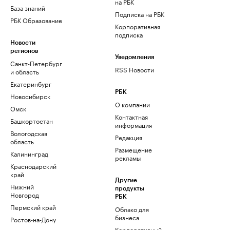
на РБК
База знаний
Подписка на РБК
РБК Образование
Корпоративная
подписка
Новости
регионов
Уведомления
Санкт-Петербург
RSS Новости
и область
Екатеринбург
РБК
Новосибирск
О компании
Омск
Контактная
Башкортостан
информация
Вологодская
Редакция
область
Размещение
Калининград
рекламы
Краснодарский
край
Другие
Нижний
продукты
Новгород
РБК
Пермский край
Облако для
бизнеса
Ростов-на-Дону
Корпоративный