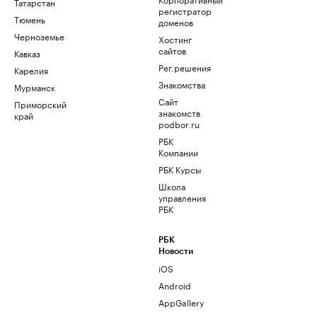
Татарстан
регистратор
Тюмень
доменов
Черноземье
Хостинг
сайтов
Кавказ
Рег.решения
Карелия
Знакомства
Мурманск
Сайт
Приморский
знакомств
край
podbor.ru
РБК
Компании
РБК Курсы
Школа
управления
РБК
РБК
Новости
iOS
Android
AppGallery