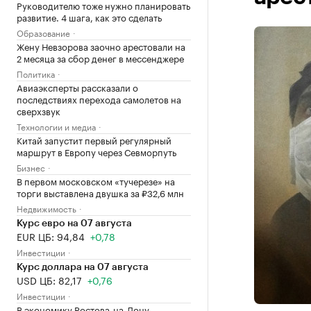
Руководителю тоже нужно планировать
развитие. 4 шага, как это сделать
Образование
Жену Невзорова заочно арестовали на
2 месяца за сбор денег в мессенджере
Политика
Авиаэксперты рассказали о
последствиях перехода самолетов на
сверхзвук
Технологии и медиа
Китай запустит первый регулярный
маршрут в Европу через Севморпуть
Бизнес
В первом московском «тучерезе» на
торги выставлена двушка за ₽32,6 млн
Недвижимость
Курс евро на 07 августа
EUR ЦБ: 94,84
+0,78
Инвестиции
Курс доллара на 07 августа
USD ЦБ: 82,17
+0,76
Инвестиции
В экономику Ростова-на-Дону