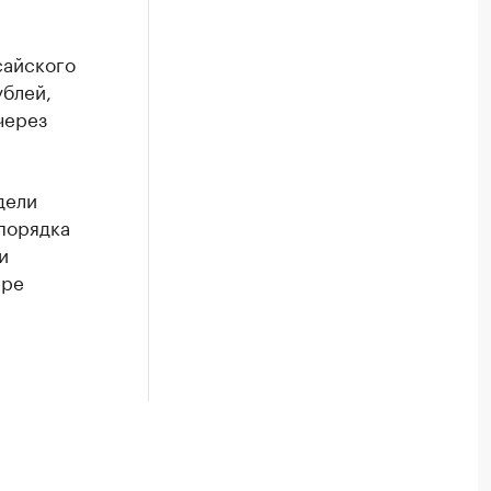
сайского
ублей,
через
дели
порядка
и
ере