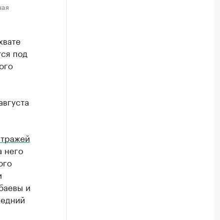
ная
хвате
тся под
ого
августа
стражей
а него
ого
и
баевы и
ледний