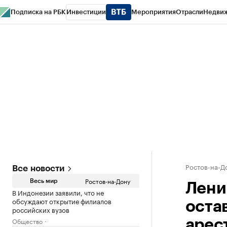
Подписка на РБК
Инвестиции
Мероприятия
Отрасли
Недви
РБК Курсы
РБК Life
Тренды
Визионеры
Национальные проекты
Горо
Спецпроекты СПб
Конференции СПб
Спецпроекты
Проверка конт
Ростов-на-Д
Все новости
Ростов-на-Дону
Весь мир
Лени
В Индонезии заявили, что не
обсуждают открытие филиалов
оста
российских вузов
Общество
арес