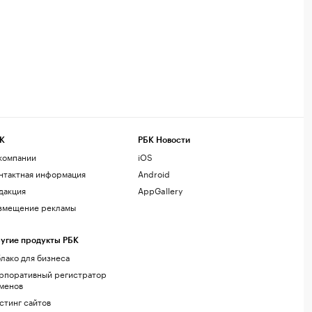
К
РБК Новости
компании
iOS
нтактная информация
Android
дакция
AppGallery
змещение рекламы
угие продукты РБК
лако для бизнеса
рпоративный регистратор
менов
стинг сайтов