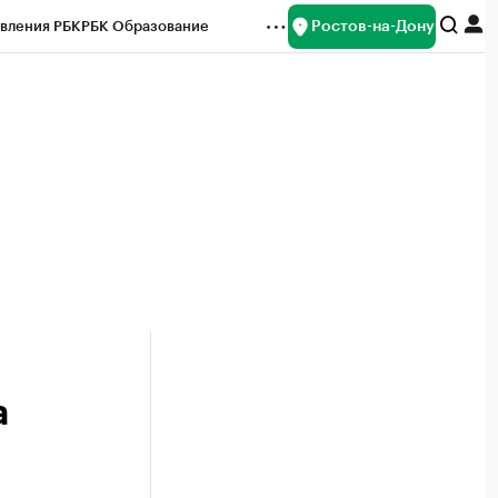
Ростов-на-Дону
вления РБК
РБК Образование
редитные рейтинги
Франшизы
Газета
ок наличной валюты
а