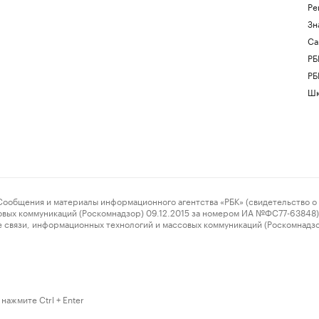
Ре
Зн
Са
РБ
РБ
Шк
ения и материалы информационного агентства «РБК» (свидетельство о 
овых коммуникаций (Роскомнадзор) 09.12.2015 за номером ИА №ФС77-63848) 
 связи, информационных технологий и массовых коммуникаций (Роскомнадз
нажмите Ctrl + Enter