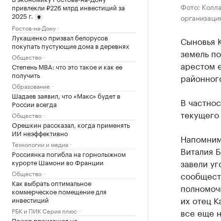
Фото: Колла
привлекли ₽226 млрд инвестиций за
2025 г.
организация
Ростов-на-Дону
Лукашенко призвал белорусов
Сыновья К
покупать пустующие дома в деревнях
земель по
Общество
арестом е
Степень MBA: что это такое и как ее
получить
районного
Образование
Шадаев заявил, что «Макс» будет в
В частнос
России всегда
текущего 
Общество
Орешкин рассказал, когда применять
ИИ неэффективно
Напомним,
Технологии и медиа
Виталия Б
Россиянка погибла на горнолыжном
завели уг
курорте Шамони во Франции
Общество
сообщест
Как выбрать оптимальное
полномочи
коммерческое помещение для
их отец К
инвестиций
РБК и ПИК Серия плюс
все еще н
Пожар произошел на