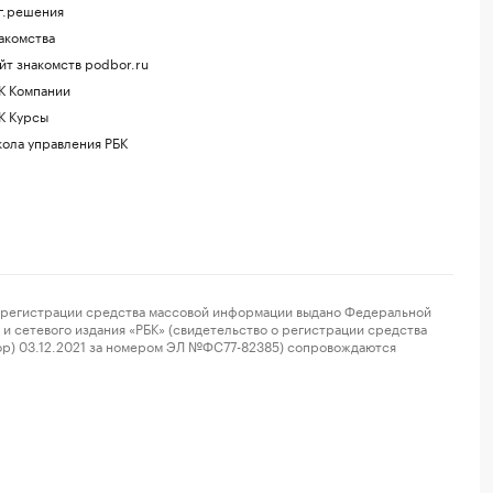
г.решения
акомства
йт знакомств podbor.ru
К Компании
К Курсы
ола управления РБК
регистрации средства массовой информации выдано Федеральной
и сетевого издания «РБК» (свидетельство о регистрации средства
ор) 03.12.2021 за номером ЭЛ №ФС77-82385) сопровождаются