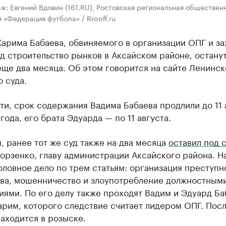
ж: Евгений Вдовин (161.RU), Ростовская региональная обществен
 «Федерация футбола» / Rrooff.ru
арима Бабаева, обвиняемого в организации ОПГ и за
д строительство рынков в Аксайском районе, остану
ще два месяца. Об этом говорится на сайте Ленинск
 суда.
ти, срок содержания Вадима Бабаева продлили до 11 
года, его брата Эдуарда — по 11 августа.
 ранее тот же суд также на два месяца
оставил под 
орзенко, главу администрации Аксайского района. Н
оловное дело по трем статьям: организация преступн
ва, мошенничество и злоупотребление должностным
ями. По его делу также проходят Вадим и Эдуард Ба
арим, которого следствие считает лидером ОПГ. Пос
аходится в розыске.