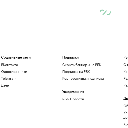
Социальные сети
Подписки
РБ
ВКонтакте
Скрыть баннеры на РБК
О 
Одноклассники
Подписка на РБК
Ко
Telegram
Корпоративная подписка
Ре
Дзен
Ра
Уведомления
RSS Новости
Др
Об
Ко
до
Хо