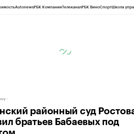
жимость
Autonews
РБК Компании
Телеканал
РБК Вино
Спорт
Школа упра
д
Стиль
Крипто
РБК Бизнес-среда
Дискуссионный клуб
Исследования
К
рагентов
Политика
Экономика
Бизнес
Технологии и медиа
Финансы
Рын
ону
нский районный суд Ростов
вил братьев Бабаевых под
том