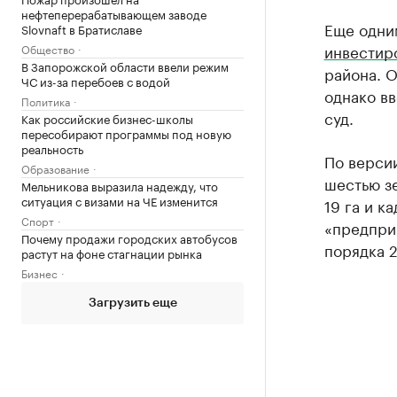
нефтеперерабатывающем заводе
Еще одним
Slovnaft в Братиславе
инвестир
Общество
В Запорожской области ввели режим
района. О
ЧС из-за перебоев с водой
однако вв
Политика
суд.
Как российские бизнес-школы
пересобирают программы под новую
реальность
По версии
Образование
шестью з
Мельникова выразила надежду, что
ситуация с визами на ЧЕ изменится
19 га и к
Спорт
«предпри
Почему продажи городских автобусов
порядка 2
растут на фоне стагнации рынка
Бизнес
Загрузить еще