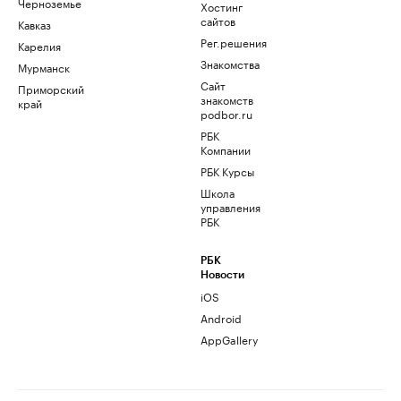
Черноземье
Хостинг
сайтов
Кавказ
Рег.решения
Карелия
Знакомства
Мурманск
Сайт
Приморский
знакомств
край
podbor.ru
РБК
Компании
РБК Курсы
Школа
управления
РБК
РБК
Новости
iOS
Android
AppGallery